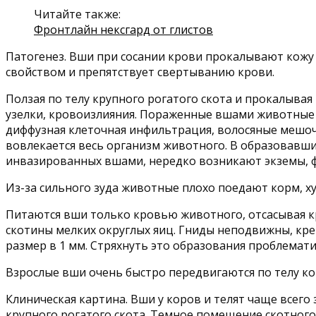
Читайте также:
Фронтлайн нексгард от глистов
Патогенез. Вши при сосании крови прокалывают кожу
свойством и препятствует свертыванию крови.
Ползая по телу крупного рогатого скота и прокалыва
узелки, кровоизлияния. Пораженные вшами животные 
диффузная клеточная инфильтрация, волосяные мешоч
вовлекается весь организм животного. В образовавши
инвазированных вшами, нередко возникают экземы, ф
Из-за сильного зуда животные плохо поедают корм, х
Питаются вши только кровью животного, отсасывая кр
скотины мелких округлых яиц. Гниды неподвижны, кре
размер в 1 мм. Стряхнуть это образования проблемат
Взрослые вши очень быстро передвигаются по телу кор
Клиническая картина. Вши у коров и телят чаще всег
крупного рогатого скота. Темное помещение скотного