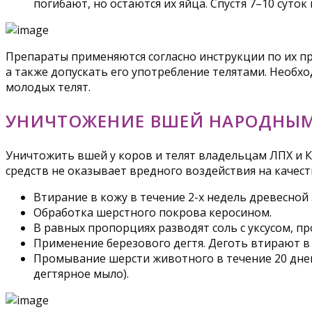
погибают, но остаются их яйца. Спустя 7–10 суто
Препараты применяются согласно инструкции по их п
а также допускать его употребление телятами. Необх
молодых телят.
УНИЧТОЖЕНИЕ ВШЕЙ НАРОДНЫМ
Уничтожить вшей у коров и телят владельцам ЛПХ и 
средств не оказывает вредного воздействия на качес
Втирание в кожу в течение 2-х недель древесной 
Обработка шерстного покрова керосином.
В равных пропорциях разводят соль с уксусом, п
Применение березового дегтя. Деготь втирают в 
Промывание шерсти животного в течение 20 дне
дегтярное мыло).