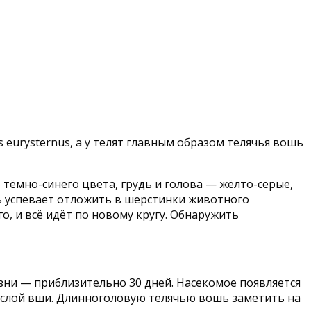
 eurysternus, а у телят главным образом телячья вошь
 тёмно-синего цвета, грудь и голова — жёлто-серые,
шь успевает отложить в шерстинки животного
го, и всё идёт по новому кругу. Обнаружить
изни — приблизительно 30 дней. Насекомое появляется
зрослой вши. Длинноголовую телячью вошь заметить на