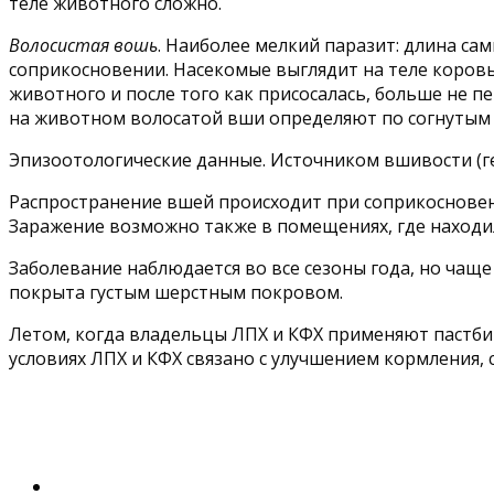
теле животного сложно.
Волосистая вошь
. Наиболее мелкий паразит: длина са
соприкосновении. Насекомые выглядит на теле коровы 
животного и после того как присосалась, больше не п
на животном волосатой вши определяют по согнутым 
Эпизоотологические данные. Источником вшивости (ге
Распространение вшей происходит при соприкосновен
Заражение возможно также в помещениях, где находил
Заболевание наблюдается во все сезоны года, но чащ
покрыта густым шерстным покровом.
Летом, когда владельцы ЛПХ и КФХ применяют пастбищ
условиях ЛПХ и КФХ связано с улучшением кормления, с