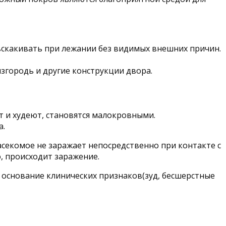
вскакивать при лежании без видимых внешних причин.
изгородь и другие конструкции двора.
т и худеют, становятся малокровными.
а.
асекомое не заражает непосредственно при контакте с
, происходит заражение.
а основание клинических признаков(зуд, бесшерстные