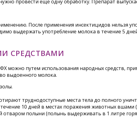
к нужно провести ещё одну обработку. Препарат выпускае
рименению. После применения инсектицидов нельзя уп
одимо выдержать употребление молока в течение 5 дне
И СРЕДСТВАМИ
КФХ можно путем использования народных средств, при
тво выдоенного молока.
золы.
ротирают труднодоступные места тела до полного унич
течение 10 дней в местах поражения животных вшами (об
й отваром полыни (полынь выдерживать в 1 литре гор