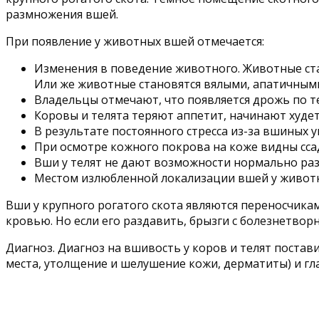
размножения вшей.
При появление у животных вшей отмечается:
Изменения в поведение животного. Животные ста
Или же животные становятся вялыми, апатичным
Владельцы отмечают, что появляется дрожь по те
Коровы и телята теряют аппетит, начинают худет
В результате постоянного стресса из-за вшиных у
При осмотре кожного покрова на коже видны ссад
Вши у телят не дают возможности нормально раз
Местом излюбленной локализации вшей у животных
Вши у крупного рогатого скота являются переносчика
кровью. Но если его раздавить, брызги с болезнетв
Диагноз. Диагноз на вшивость у коров и телят постав
места, утолщение и шелушение кожи, дерматиты) и гл