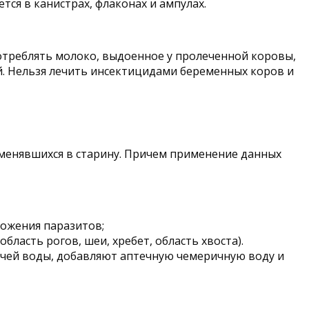
тся в канистрах, флаконах и ампулах.
отреблять молоко, выдоенное у пролеченной коровы,
й. Нельзя лечить инсектицидами беременных коров и
менявшихся в старину. Причем применение данных
тожения паразитов;
ласть рогов, шеи, хребет, область хвоста).
ячей воды, добавляют аптечную чемеричную воду и