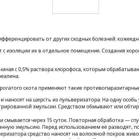
ференцировать от других сходных болезней: кожеедно
 с изоляции их в отдельное помещение. Создания хоро
иная с 0,5% раствора хлорофоса, которым обрабатываю
реалина.
о рогатого скота применяют такие противопаразитарны
и наносят на шерсть из пульверизатора. На одну особь у
трированной эмульсии. Средством обмывают или обтира
 и смывается через 15 суток. Повторная обработка — спу
нную эмульсию. Перед использованием её разводят, п
еризатора средство наносят на волосяной покров животн