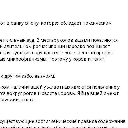
т в ранку слюну, которая обладает токсическим
ет сильный зуд. В местах уколов вшами появляются
ри длительном расчесывании нередко возникает
ьная функция нарушается, в болезненный процесс
е микроорганизмы. Поэтому у коров и телят,
 к другим заболеваниям.
ком наличия вшей у животных является появление у
ся вокруг рогов и хвоста коровы. Яйца вшей имеют
рову животного.
ют существующие зоогигиенические правила содержания
кожный покров являются благоприятной средой для