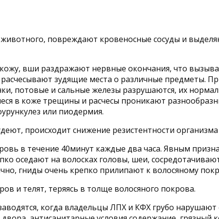
 животного, повреждают кровеносные сосуды и выделяю
я кожу, вши раздражают нервные окончания, что вызыва
расчесывают зудящие места о различные предметы. П
ки, потовые и сальные железы разрушаются, их нормал
еся в коже трещины и расчесы проникают разнообразны
урункулез или пиодермия.
удеют, происходит снижение резистентности организма
овь в течение 40минут каждые два часа. Явным призна
пко оседают на волосках головы, шеи, сосредотачивают
ично, гниды очень крепко прилипают к волосяному пок
ов и телят, теряясь в толще волосяного покрова.
о заводятся, когда владельцы ЛПХ и КФХ грубо наруша
 двора, антисанитарные условия содержание, грязный 