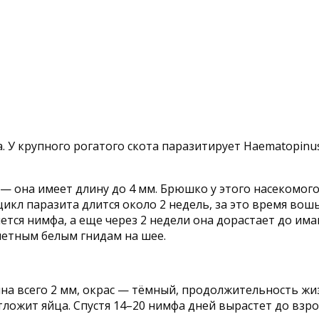
Ь
. У крупного рогатого скота паразитирует Haematopinus
 — она имеет длину до 4 мм. Брюшко у этого насекомого
цикл паразита длится около 2 недель, за это время во
яется нимфа, а еще через 2 недели она дорастает до има
етным белым гнидам на шее.
лина всего 2 мм, окрас — тёмный, продолжительность ж
а отложит яйца. Спустя 14–20 нимфа дней вырастет до в