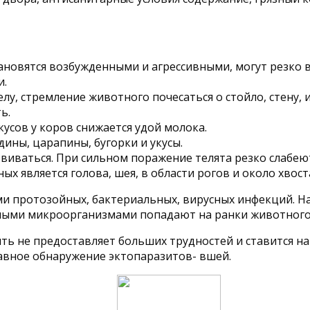
новятся возбужденными и агрессивными, могут резко 
и.
лу, стремление животного почесаться о стойло, стену, 
ь.
кусов у коров снижается удой молока.
ины, царапины, бугорки и укусы.
виваться. При сильном поражение телята резко слабею
 является голова, шея, в области рогов и около хвост
ми протозойных, бактериальных, вирусных инфекций. Н
орными микроорганизмами попадают на ранки животного
ить не предоставляет больших трудностей и ставится н
авное обнаружение эктопаразитов- вшей.