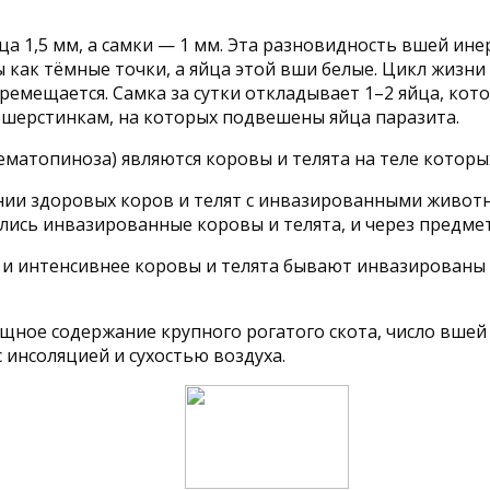
мца 1,5 мм, а самки — 1 мм. Эта разновидность вшей ин
как тёмные точки, а яйца этой вши белые. Цикл жизни 
еремещается. Самка за сутки откладывает 1–2 яйца, кот
шерстинкам, на которых подвешены яйца паразита.
матопиноза) являются коровы и телята на теле которы
ии здоровых коров и телят с инвазированными животны
ись инвазированные коровы и телята, и через предмет
е и интенсивнее коровы и телята бывают инвазированы 
ное содержание крупного рогатого скота, число вшей 
 инсоляцией и сухостью воздуха.