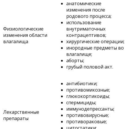
анатомические
изменения после
родового процесса;
использование
Физиологические
внутриматочных
изменения области
контрацептивов;
влагалища
хирургические операции;
инородные предметы во
влагалище;
аборты;
грубый половой акт.
антибиотики;
противомикозные;
глюкокортикоиды;
спермициды;
иммунодепрессанты;
Лекарственные
противовирусные;
препараты
противораковые;
цитостатики;