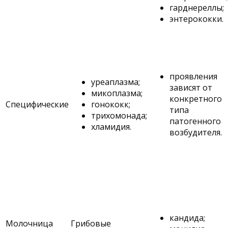
гарднереллы;
энтерококки.
проявления
уреаплазма;
зависят от
микоплазма;
конкретного
Специфические
гонококк;
типа
трихомонада;
патогенного
хламидия.
возбудителя.
кандида;
Молочница
Грибовые