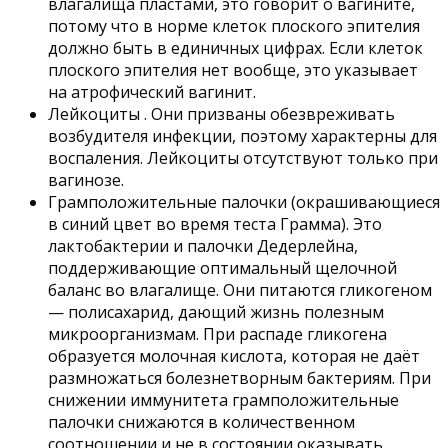
влагалища пластами, это говорит о вагините,
потому что в норме клеток плоского эпителия
должно быть в единичных цифрах. Если клеток
плоского эпителия нет вообще, это указывает
на атрофический вагинит.
Лейкоциты . Они призваны обезвреживать
возбудителя инфекции, поэтому характерны для
воспаления. Лейкоциты отсутствуют только при
вагинозе.
Грамположительные палочки (окрашивающиеся
в синий цвет во время теста Грамма). Это
лактобактерии и палочки Дедерлейна,
поддерживающие оптимальный щелочной
баланс во влагалище. Они питаются гликогеном
— полисахарид, дающий жизнь полезным
микроорганизмам. При распаде гликогена
образуется молочная кислота, которая не даёт
размножаться болезнетворным бактериям. При
снижении иммунитета грамположительные
палочки снижаются в количественном
соотношении и не в состоянии оказывать