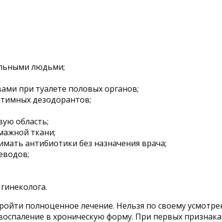
ельными людьми;
ами при туалете половых органов;
нтимных дезодорантов;
вую область;
мажной ткани;
имать антибиотики без назначения врача;
еводов;
гинеколога.
пройти полноценное лечение. Нельзя по своему усмотре
оспаление в хроническую форму. При первых признаках