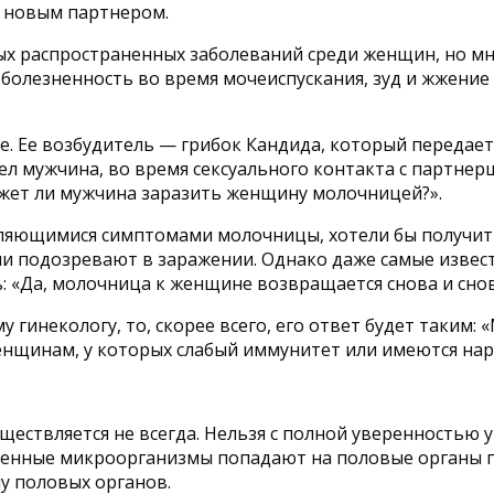
с новым партнером.
 распространенных заболеваний среди женщин, но мно
болезненность во время мочеиспускания, зуд и жжение 
. Ее возбудитель — грибок Кандида, который передает
лел мужчина, во время сексуального контакта с партн
ожет ли мужчина заразить женщину молочницей?».
ляющимися симптомами молочницы, хотели бы получить
и подозревают в заражении. Однако даже самые известн
: «Да, молочница к женщине возвращается снова и снов
 гинекологу, то, скорее всего, его ответ будет таким:
женщинам, у которых слабый иммунитет или имеются на
ествляется не всегда. Нельзя с полной уверенностью у
енные микроорганизмы попадают на половые органы п
у половых органов.