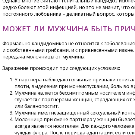
Однако многие считают генитальный кандидоз исключ
редко болеют этой инфекцией, но это не значит, что
постоянного любовника – деликатный вопрос, которы
МОЖЕТ ЛИ МУЖЧИНА БЫТЬ ПР
Формально кандидомикоз не относится к заболевани
и с собственными грибками, и с привнесенными извне
передача молочницы от мужчины.
Заражение происходит при следующих условиях:
У партнера наблюдаются явные признаки гениталь
плоти, выделения при мочеиспускании, боль во в
Мужчина является бессимптомным носителем инфе
случается с партнерами женщин, страдающих от 
или баланопостит.
Мужчина имел незащищенный сексуальный контак
Молочница при смене партнера у женщин бывает 
всегда является носителем. Для каждого человек
чуждая флора. После периода адаптации, если се