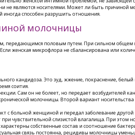
ительно женской интимной проблемой, не зависящей о
 они не являются носителями. Может ли быть причиной 
й иногда способен разрушить отношения.
ИЧИНОЙ МОЛОЧНИЦЫ
ям, передающимся половым путем. При сильном общем 
. Если женская микрофлора не сбалансирована или кол
ного кандидоза. Это зуд, жжение, покраснение, белый 
ремя соития.
кции. Сам он не болеет, но передает возбудителей к
хронической молочницы. Второй вариант носительства
т с больной женщиной и передал заболевание другой
при чувствительной слизистой влагалища. При этом но
а характерны собственные состав и соотношение бакте
ксуальная связь постоянна, рецидивы молочницы уменьш