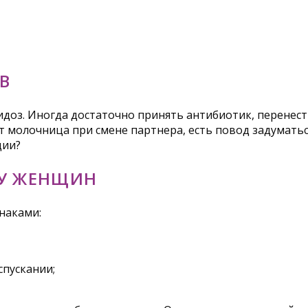
В
доз. Иногда достаточно принять антибиотик, перенести
т молочница при смене партнера, есть повод задуматьс
ции?
 У ЖЕНЩИН
наками:
пускании;