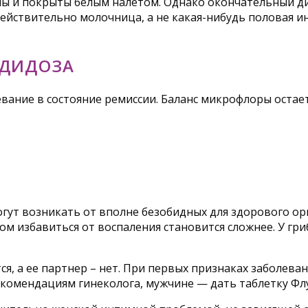
ны и покрыты белым налетом. Однако окончательный ди
 действительно молочница, а не какая-нибудь половая и
НДИДОЗА
вание в состояние ремиссии. Баланс микрофлоры остае
ут возникать от вполне безобидных для здорового ор
ом избавиться от воспаления становится сложнее. У гр
ся, а ее партнер – нет. При первых признаках заболев
екомендациям гинеколога, мужчине — дать таблетку Фл