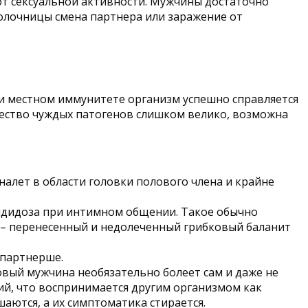
т сексуальной активности. Мужчины достаточно
молочницы смена партнера или заражение от
и местном иммунитете организм успешно справляется
ичество чуждых патогенов слишком велико, возможна
налет в области головки полового члена и крайне
андидоза при интимном общении. Такое обычно
 – перенесенный и недолеченный грибковый баланит
 партнерше.
вый мужчина необязательно болеет сам и даже не
рий, что воспринимается другим организмом как
аются, а их симптоматика стирается.