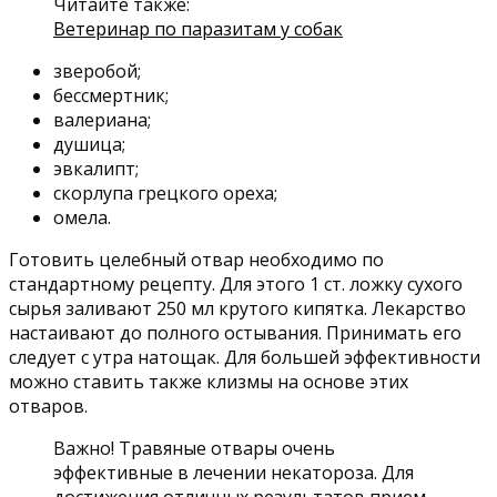
Читайте также:
Ветеринар по паразитам у собак
зверобой;
бессмертник;
валериана;
душица;
эвкалипт;
скорлупа грецкого ореха;
омела.
Готовить целебный отвар необходимо по
стандартному рецепту. Для этого 1 ст. ложку сухого
сырья заливают 250 мл крутого кипятка. Лекарство
настаивают до полного остывания. Принимать его
следует с утра натощак. Для большей эффективности
можно ставить также клизмы на основе этих
отваров.
Важно! Травяные отвары очень
эффективные в лечении некатороза. Для
достижения отличных результатов прием