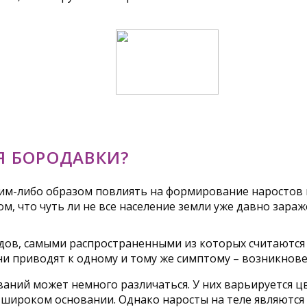
Я БОРОДАВКИ?
им-либо образом повлиять на формирование наростов н
том, что чуть ли не все население земли уже давно зар
в, самыми распространенными из которых считаются 6, 
 они приводят к одному и тому же симптому – возникно
аний может немного различаться. У них варьируется цв
а широком основании. Однако наросты на теле являютс