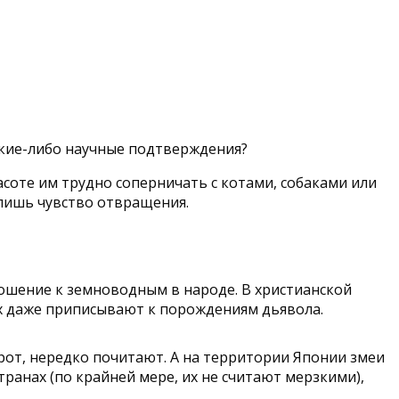
какие-либо научные подтверждения?
соте им трудно соперничать с котами, собаками или
 лишь чувство отвращения.
ношение к земноводным в народе. В христианской
иях даже приписывают к порождениям дьявола.
рот, нередко почитают. А на территории Японии змеи
ранах (по крайней мере, их не считают мерзкими),