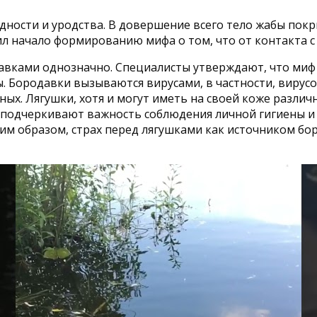
дности и уродства. В довершение всего тело жабы п
ил начало формированию мифа о том, что от контакта 
авками однозначно. Специалисты утверждают, что миф 
ы. Бородавки вызываются вирусами, в частности, вирус
отных. Лягушки, хотя и могут иметь на своей коже разл
 подчеркивают важность соблюдения личной гигиены и
ким образом, страх перед лягушками как источником бо