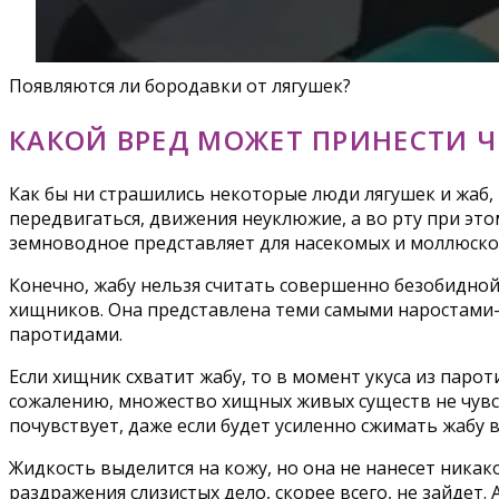
Появляются ли бородавки от лягушек?
КАКОЙ ВРЕД МОЖЕТ ПРИНЕСТИ Ч
Как бы ни страшились некоторые люди лягушек и жаб, 
передвигаться, движения неуклюжие, а во рту при этом
земноводное представляет для насекомых и моллюско
Конечно, жабу нельзя считать совершенно безобидной,
хищников. Она представлена теми самыми наростами-б
паротидами.
Если хищник схватит жабу, то в момент укуса из паро
сожалению, множество хищных живых существ не чувств
почувствует, даже если будет усиленно сжимать жабу в
Жидкость выделится на кожу, но она не нанесет никак
раздражения слизистых дело, скорее всего, не зайдет.