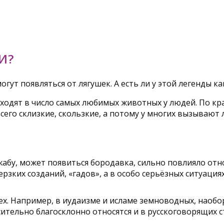
И?
огут появляться от лягушек. А есть ли у этой легенды 
ходят в число самых любимых животных у людей. По кра
го склизкие, скользкие, а потому у многих вызывают
жабу, может появиться бородавка, сильно повлияло от
ерзких созданий, «гадов», а в особо серьёзных ситуац
ех. Например, в иудаизме и исламе земноводных, наобо
ительно благосклонно относятся и в русскоговорящих ст