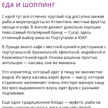
ЕДА И ШОППИНГ
С едой тут всё отлично: круглый год доступна свежая
рыба и морепродукты из Атлантики, местные фрукты,
овощи и кофе. В Анголе делают довольно хорошее
пиво (самый популярный бренд — Cuca), здесь
отличный выбор вина из Португалии и ЮАР.
В Луанде много кафе с местной кухней и ресторанов с
португальской, бразильской, эфиопской, индийской и
ближневосточной едой. Основа рациона простых
ангольцев — кассава, она же маниока.
Это корнеплод, который идёт в пищу во множестве
видов. Из муки кассавы варят фунж — массу, которая
отдалённо напоминает очень плотную манную кашу
без ярко выраженного вкуса, едят фунж с разными
подливами.
Ещё одно традиционное блюдо — муфете, рыба на
гриле с соусом из уксуса, лука и специй с белой