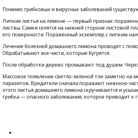
Помимо грибковых и вирусных заболеваний существу
Липкие листья на лимоне — первый признак поражени
листвы. Самки селятся на нижней стороне листовой п
его поверхности. Пораженный экземпляр с липким нал
Лечение болезней домашнего лимона проводят с помощ
Обрабатывают все части, которые бугрятся.
После обработки дерево промывают под душем. Через
Массовое появление светло-зеленой тли заметно на м
паразитов. Вредители сначала поражают нижнюю часть
этого листья домашнего лимона скручиваются и усыхаю
грибка — опасного заболевания, которое приводит к г