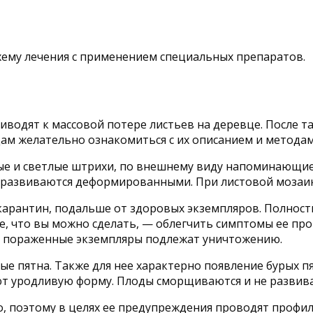
ему лечения с применением специальных препаратов.
водят к массовой потере листьев на деревце. После т
м желательно ознакомиться с их описанием и методам
ые и светлые штрихи, по внешнему виду напоминающие
 развиваются деформированными. При листовой мозаик
карантин, подальше от здоровых экземпляров. Полность
е, что вы можно сделать, — облегчить симптомы ее про
о пораженные экземпляры подлежат уничтожению.
ые пятна. Также для нее характерно появление бурых п
 уродливую форму. Плоды сморщиваются и не развиваю
 поэтому в целях ее предупреждения проводят профил