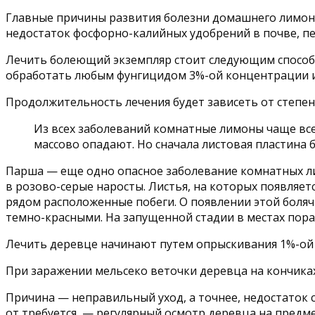
Главные причины развития болезни домашнего лимон
недостаток фосфорно-калийных удобрений в почве, пе
Лечить болеющий экземпляр стоит следующим способом
обработать любым фунгицидом 3%-ой концентрации и
Продолжительность лечения будет зависеть от степен
Из всех заболеваний комнатные лимоны чаще всег
массово опадают. Но сначала листовая пластина
Парша — еще одно опасное заболевание комнатных л
в розово-серые наросты. Листья, на которых появляет
рядом расположенные побеги. О появлении этой боляч
темно-красными. На запущенной стадии в местах пор
Лечить деревце начинают путем опрыскивания 1%-ой 
При заражении мельсеко веточки деревца на кончиках
Причина — неправильный уход, а точнее, недостаток св
от требуется, — регулярный осмотр деревца на предм