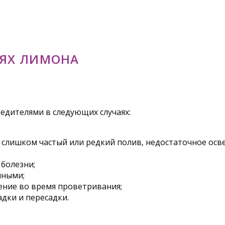
НЯХ ЛИМОНА
редителями в следующих случаях:
, слишком частый или редкий полив, недостаточное осв
 болезни;
чными;
ение во время проветривания;
дки и пересадки.
Й