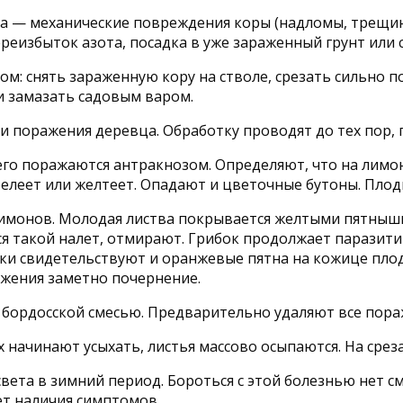
а — механические повреждения коры (надломы, трещин
реизбыток азота, посадка в уже зараженный грунт или 
: снять зараженную кору на стволе, срезать сильно п
 замазать садовым варом.
и поражения деревца. Обработку проводят до тех пор, 
о поражаются антракнозом. Определяют, что на лимоне 
 белеет или желтеет. Опадают и цветочные бутоны. Пл
имонов. Молодая листва покрывается желтыми пятнышк
ся такой налет, отмирают. Грибок продолжает паразити
ки свидетельствуют и оранжевые пятна на кожице плод
ажения заметно почернение.
бордосской смесью. Предварительно удаляют все пораж
 начинают усыхать, листья массово осыпаются. На сре
ета в зимний период. Бороться с этой болезнью нет смы
ет наличия симптомов.