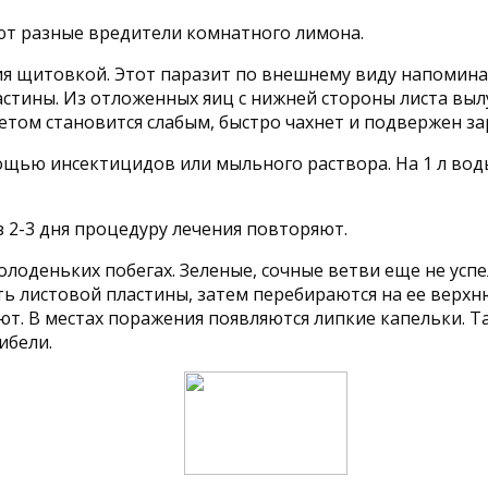
ют разные вредители комнатного лимона.
я щитовкой. Этот паразит по внешнему виду напоминае
ластины. Из отложенных яиц с нижней стороны листа вы
етом становится слабым, быстро чахнет и подвержен з
ью инсектицидов или мыльного раствора. На 1 л воды 
 2-3 дня процедуру лечения повторяют.
олоденьких побегах. Зеленые, сочные ветви еще не усп
 листовой пластины, затем перебираются на ее верхнюю
т. В местах поражения появляются липкие капельки. Т
ибели.