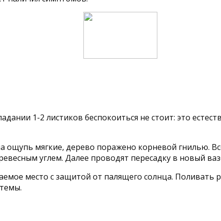
дании 1-2 листиков беспокоиться не стоит: это естест
на ощупь мягкие, дерево поражено корневой гнилью. В
евесным углем. Далее проводят пересадку в новый ваз
ое место с защитой от палящего солнца. Поливать ра
темы.