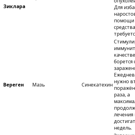
опухолей
Зиклара
Для изба
наросто
помощи 
средства
требуетс
Стимули
иммунит
качеств
борется 
заражен
Ежеднев
нужно в
Вереген
Мазь
Синекатехин
поражён
раза, а
максима
продолж
лечения
достигат
недель.