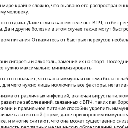
 мире крайне сложно, что вызвано его распространённ
му человеку.
 отдыха. Даже если в вашем теле нет ВПЧ, то без рег
 Да и другие болезни в этом случае также могут быстро
твом питания. Откажитесь от быстрых перекусов несбал
и сигареты и алкоголь, заменив их на спорт. Последни
кже нужно максимально минимизировать.
то это означает, что ваша иммунная система была ослаб
 для чего нужно лишь исключить все факторы, негати
изма от различных инфекций, включая вирус папиллом
развитие заболеваний, связанных с ВПЧ, таких как бор
жизни и правильное питание способны укрепить иммуни
низме в латентной форме, даже при хорошем иммунном 
е, и многие считают, что она может существенно снизи
ходимость регулярных медицинских обследований, чтоб