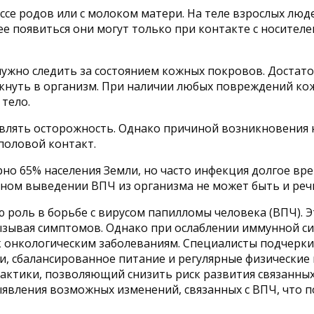
ссе родов или с молоком матери. На теле взрослых лю
нее появиться они могут только при контакте с носите
 нужно следить за состоянием кожных покровов. Доста
кнуть в организм. При наличии любых повреждений кож
 тело.
влять осторожность. Однако причиной возникновения 
 половой контакт.
о 65% населения Земли, но часто инфекция долгое вре
ном выведении ВПЧ из организма не может быть и речи,
 роль в борьбе с вирусом папилломы человека (ВПЧ). 
вызывая симптомов. Однако при ослаблении иммунной с
, к онкологическим заболеваниям. Специалисты подчер
и, сбалансированное питание и регулярные физические
актики, позволяющий снизить риск развития связанных
ыявления возможных изменений, связанных с ВПЧ, что 