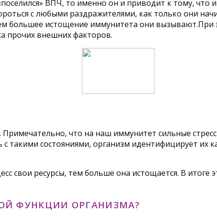
поселился» ВПЧ, то именно он и приводит к тому, что 
бороться с любыми раздражителями, как только они нач
тем большее истощение иммунитета они вызывают.При э
са прочих внешних факторов.
 Примечательно, что на наш иммунитет сильные стресс
ь с такими состояниями, организм идентифицирует их к
с свои ресурсы, тем больше она истощается. В итоге э
НОЙ ФУНКЦИИ ОРГАНИЗМА?