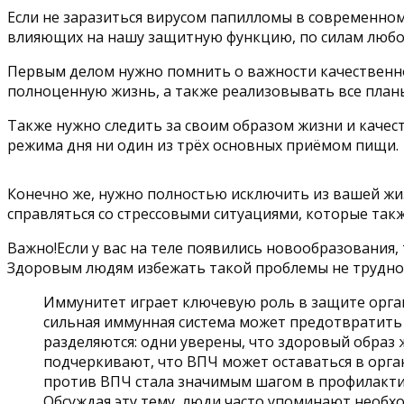
Если не заразиться вирусом папилломы в современном
влияющих на нашу защитную функцию, по силам любо
Первым делом нужно помнить о важности качественного
полноценную жизнь, а также реализовывать все планы.
Также нужно следить за своим образом жизни и качес
режима дня ни один из трёх основных приёмом пищи.
Конечно же, нужно полностью исключить из вашей жизн
справляться со стрессовыми ситуациями, которые та
Важно!Если у вас на теле появились новообразования, 
Здоровым людям избежать такой проблемы не трудно,
Иммунитет играет ключевую роль в защите орган
сильная иммунная система может предотвратить 
разделяются: одни уверены, что здоровый образ 
подчеркивают, что ВПЧ может оставаться в орга
против ВПЧ стала значимым шагом в профилактик
Обсуждая эту тему, люди часто упоминают необ