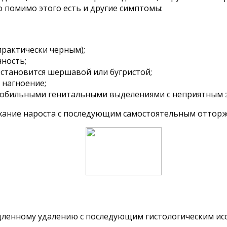
о помимо этого есть и другие симптомы:
практически черным);
чность;
становится шершавой или бугристой;
 нагноение;
 обильными генитальными выделениями с неприятным 
хание нароста с последующим самостоятельным оттор
ленному удалению с последующим гистологическим исс