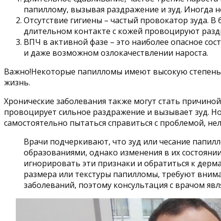
папиллому, вызывая раздражение и зуд. Иногда 
Отсутствие гигиены – частый провокатор зуда. В
длительном контакте с кожей провоцируют разд
ВПЧ в активной фазе – это наиболее опасное сос
и даже возможном озлокачествлении нароста.
Важно!Некоторые папилломы имеют высокую степень о
жизнь.
Хронические заболевания также могут стать причиной
провоцирует сильное раздражение и вызывает зуд. Но
самостоятельно пытаться справиться с проблемой, нел
Врачи подчеркивают, что зуд или чесание папи
образованиями, однако изменения в их состояни
игнорировать эти признаки и обратиться к дерма
размера или текстуры папилломы, требуют внима
заболеваний, поэтому консультация с врачом явл