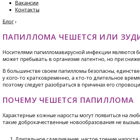
Вакансии
Контакты
Блог
›
ПАПИЛЛОМА ЧЕШЕТСЯ ИЛИ ЗУДИ
Носителями папилломавирусной инфекции являются бо
может пребывать в организме латентно, но при сниже
В большинстве своем папилломы безопасны, единствен
у кого-то кратковременно, а кто-то длительное врем
поэтому следует разобраться в причинах его спровоц
ПОЧЕМУ ЧЕШЕТСЯ ПАПИЛЛОМА
Характерные кожные наросты могут появиться на любо
такие доброкачественные новообразования не вызыва
Длительное сдавливание, частое трение нароста