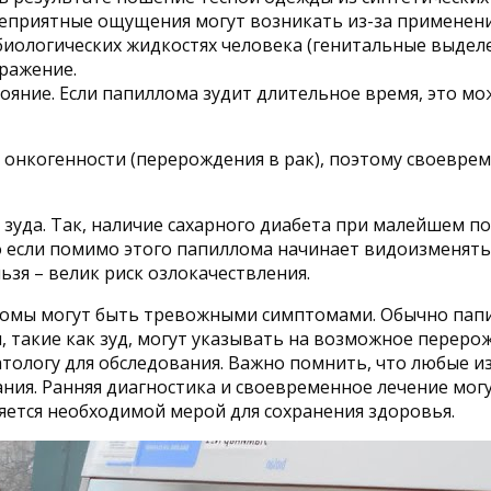
неприятные ощущения могут возникать из-за применен
 биологических жидкостях человека (генитальные выдел
ражение.
тояние. Если папиллома зудит длительное время, это 
нкогенности (перерождения в рак), поэтому своеврем
 зуда. Так, наличие сахарного диабета при малейшем 
 если помимо этого папиллома начинает видоизменятьс
ьзя – велик риск озлокачествления.
лломы могут быть тревожными симптомами. Обычно па
и, такие как зуд, могут указывать на возможное перер
тологу для обследования. Важно помнить, что любые и
ния. Ранняя диагностика и своевременное лечение мог
яется необходимой мерой для сохранения здоровья.