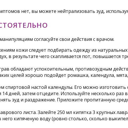
имптомов нет, вы можете нейтрализовать зуд, использу
ОСТОЯТЕЛЬНО
манипуляциям согласуйте свои действия с врачом.
жениям кожи следует подбирать одежду из натуральных
х, в результате чего скапливается пот, повышается тр
рав обладают успокоительным, противозудным действием
таких целей хорошо подойдет ромашка, календула, мята,
м спиртовой настой календулы. Его можно изготовить 
 14 дней, затем отцедите. Используйте несколько раз 
нять зуд и раздражение. Приложите пропитанную средс
рового листа. Залейте 250 мл кипятка 3 крупных лавра,
в него кипяченую воду (ровно столько, сколько выкипел