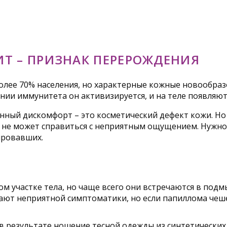
Т – ПРИЗНАК ПЕРЕРОЖДЕНИЯ
лее 70% населения, но характерные кожные новообразо
нии иммунитета он активизируется, и на теле появляю
ный дискомфорт – это косметический дефект кожи. Но 
я не может справиться с неприятным ощущением. Нужно 
ировавших.
м участке тела, но чаще всего они встречаются в подм
ют неприятной симптоматики, но если папиллома чеше
 в результате ношение тесной одежды из синтетически