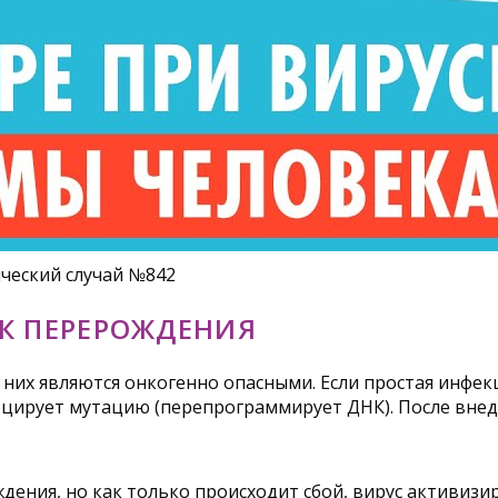
ический случай №842
К ПЕРЕРОЖДЕНИЯ
 них являются онкогенно опасными. Если простая инфек
воцирует мутацию (перепрограммирует ДНК). После вне
ения, но как только происходит сбой, вирус активизир