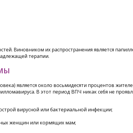
остей. Виновником их распространения является папил
надлежащей терапии.
МЫ
овека) является около восьмидесяти процентов жителе
пилломавируса. В этот период ВПЧ никак себя не прояв
острой вирусной или бактериальной инфекции;
;
нных женщин или кормящих мам;