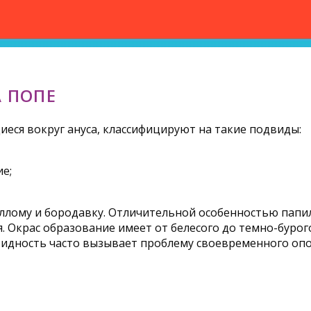
 ПОПЕ
ся вокруг ануса, классифицируют на такие подвиды:
е;
лому и бородавку. Отличительной особенностью папил
. Окрас образование имеет от белесого до темно-бурог
видность часто вызывает проблему своевременного оп