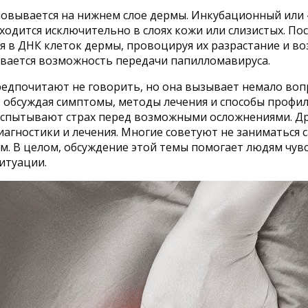
новывается на нижнем слое дермы. Инкубационный или
находится исключительно в слоях кожи или слизистых. П
ся в ДНК клеток дермы, провоцируя их разрастание и в
рывается возможность передачи папилломавируса.
редпочитают не говорить, но она вызывает немало вопр
, обсуждая симптомы, методы лечения и способы профи
 испытывают страх перед возможными осложнениями. Др
агностики и лечения. Многие советуют не заниматься 
м. В целом, обсуждение этой темы помогает людям чув
итуации.