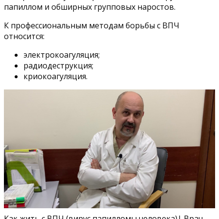
папиллом и обширных групповых наростов.
К профессиональным методам борьбы с ВПЧ
относится:
электрокоагуляция;
радиодеструкция;
криокоагуляция.
Как жить с ВПЧ (вирус папилломы человека)| Врач-