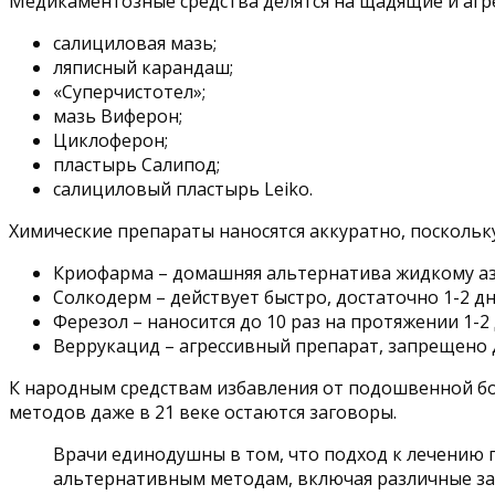
Медикаментозные средства делятся на щадящие и агр
салициловая мазь;
ляписный карандаш;
«Суперчистотел»;
мазь Виферон;
Циклоферон;
пластырь Салипод;
салициловый пластырь Leiko.
Химические препараты наносятся аккуратно, поскольку
Криофарма – домашняя альтернатива жидкому аз
Солкодерм – действует быстро, достаточно 1-2 д
Ферезол – наносится до 10 раз на протяжении 1-2 
Веррукацид – агрессивный препарат, запрещено д
К народным средствам избавления от подошвенной боро
методов даже в 21 веке остаются заговоры.
Врачи единодушны в том, что подход к лечению
альтернативным методам, включая различные за