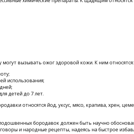
ессивные химические препараты. К щадящим относятся:
 могут вызывать ожог здоровой кожи. К ним относятся:
оту;
ней использования;
дней;
ля детей до 7 лет.
давки относятся йод, уксус, мясо, крапива, хрен, цеме
 подошвенных бородавок должен быть научно обоснов
говоры и народные рецепты, надеясь на быстрое избав