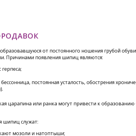
ОРОДАВОК
бразовавшуюся от постоянного ношения грубой обуви. 
ли. Причинами появления шипиц являются:
 герпеса;
 бессонница, постоянная усталость, обострения хрониче
).
ая царапина или ранка могут привести к образованию б
я шипиц служат:
икают мозоли и натоптыши;