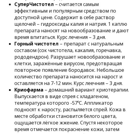
СуперЧистотел
– считается самым
эффективным и популярным средством по
доступной цене. Содержит в себе раствор
щелочей – гидроксиды калия и натрия. 1 каплю
препарата наносят на новообразование и дают
время впитаться. Курс лечения – 3 дня.
Горный чистотел
– препарат с натуральным
составом (сок чистотела, какалия, горечавка,
рододендрон). Разрушает новообразование и
клетки, заражённые вирусом, предотвращая
повторное появление бородавок. Небольшое
количество препарата наносится на нарост и
оставляется на 7-12 мин. Курс леечния – 3 дня.
Криофарма
– домашний вариант криотерапии.
Выпускается в виде спрея с хладагеном,
температура которого -57ºС. Аппликатор
подносят к наросту, распыляется спрей. Кожа в
месте обработки становится белого цвета,
ощущается лёгкое жжение. Спустя некоторое
время отмечается покраснение кожи, затем