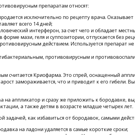
тивовирусным препаратам относят:
 продается исключительно по рецепту врача. Оказыва
авляет всего 14 дней;
еловеческий интерферон, за счет чего и обладает мес
 форме мази, геля и суппозитории, отпускается без рец
ротивовирусным действием. Используется препарат не т
ибактериальным, противовирусным и противовоспалит
ым считается Криофарма. Это спрей, оснащенный аппли
 Нарост замораживается, что и приводит к его гибели.
 на аппликатор и сразу же приложить к бородавке, вы
ктации, а также детям в возрасте младше четырех лет.
кой задачей, как избавиться от бородавок, самыми дей
родавка на ладони удаляется в самые короткие сроки;