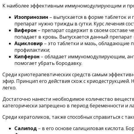
К наиболее эффективным иммуномодулирующим и про
Изопринозин
– выпускается в форме таблеток и
препарат нужно трижды в сутки. Курс лечения сост
Виферон
– препарат содержит в своем составе ч
попадает в кровь. Выпускается данный препарат в
Ацикловир
– это таблетки и мазь, обладающие п
профилактики;
Кипферон
– обладает иммуномодулирующим, ант
помогает убрать бородавку.
Среди криотерапевтических средств самым эффективн
эфир. Принцип его действия схож с криодеструкцией.
легко.
Достаточно нанести необходимое количество вещества
категорически запрещено в период беременности и ла
Среди кератоликов, также способных справиться с та
Салипод
– в его основе салициловая кислота. Бо