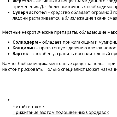
Ферезол
– активными веществами данного средс
применения. Для более же крупных необходимо п
Суперчистотел
– средство обладает огромной п
ладони распаривается, а близлежащие ткани сма
Местные некротические препараты, обладающие мак
Солкодерм
– обладает прижигающим и мумифи
Кондилин
– препятствует делению клеток новоо
Вартек
– способен устранить воспалительный п
Важно! Любые медикаментозные средства нельзя прини
не стоит рисковать. Только специалист может назнач
Читайте также:
Прижигание азотом подошвенных бородавок