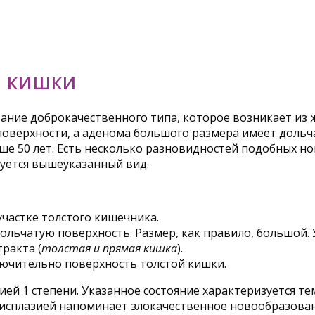
Й КИШКИ
вание доброкачественного типа, которое возникает из
оверхности, а аденома большого размера имеет дольча
ше 50 лет. Есть несколько разновидностей подобных н
ируется вышеуказанный вид.
частке толстого кишечника.
льчатую поверхность. Размер, как правило, большой. 
ракта (
толстая и прямая кишка
).
лючительно поверхность толстой кишки.
ией 1 степени. Указанное состояние характеризуется те
дисплазией напоминает злокачественное новообразован