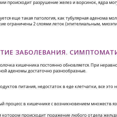
ии происходит разрушение желез и ворсинок, ядра могу
тся еще такая патология, как тубулярная аденома мол
акие ограничены 2 слоями леток (эпителиальным, миоэпи
ТИЕ ЗАБОЛЕВАНИЯ. СИМПТОМАТ
оболочка кишечника постоянно обновляется. При нерав
ной аденомы достаточно разнообразные.
уктов питания, недостаток в еде клетчатки, все это н
й процесс в кишечнике с возникновением множеств язв
и котором происходит поражение любого отдела желудо