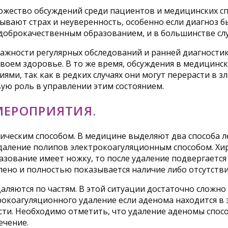
жество обсуждений среди пациентов и медицинских сп
ывают страх и неуверенность, особенно если диагноз б
 доброкачественным образованием, и в большинстве сл
важности регулярных обследований и ранней диагностик
своем здоровье. В то же время, обсуждения в медицинс
ми, так как в редких случаях они могут перерасти в з
ую роль в управлении этим состоянием.
МЕРОПРИЯТИЯ.
ческим способом. В медицине выделяют два способа ле
удаление полипов электрокоагуляционным способом. Хир
разование имеет ножку, то после удаление подвергаетс
ено и полностью показывается наличие либо отсутстви
даляются по частям. В этой ситуации достаточно сложн
окоагуляционного удаление если аденома находится в з
ти. Необходимо отметить, что удаление аденомы спосо
ечение.