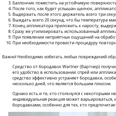
Баллончик поместить на устойчивую поверхность
После того, как будет услышан щелчок, аппликат
Выдержать после этого держатель всего три секун
Выждать всего 20 секунд, что бы температура ма
Конец аппликатора приложить к наросту, выдерж
Сразу же утилизировать использованный апплик
При появлении неприятных ощущений на обработ
При необходимости провести процедуру повторно
Важно! Необходимо избегать любых повреждений обра
Средство от бородавок Wartner (Вартнер) получ
его удобство в использовании: спрей или аппли
средство эффективно устраняет бородавки, особ
несколько дней, что является большим плюсом.
Однако есть и те, кто столкнулся с некоторыми 
индивидуальная реакция может варьироваться, и
бородавками, особенно для тех, кто предпочита