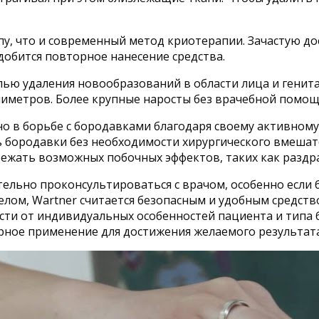
у, что и современный метод криотерапии. Зачастую до
добится повторное нанесение средства.
елью удаления новообразований в области лица и гени
иметров. Более крупные наросты без врачебной помощ
но в борьбе с бородавками благодаря своему активном
ь бородавки без необходимости хирургического вмеша
ежать возможных побочных эффектов, таких как раздр
льно проконсультироваться с врачом, особенно если 
елом, Wartner считается безопасным и удобным средст
ти от индивидуальных особенностей пациента и типа б
рное применение для достижения желаемого результата