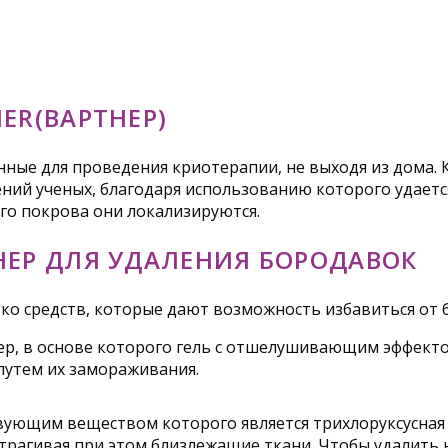
ER(ВАРТНЕР)
ные для проведения криотерапии, не выходя из дома. К
ений ученых, благодаря использованию которого удаетс
ого покрова они локализируются.
НЕР ДЛЯ УДАЛЕНИЯ БОРОДАВОК
ко средств, которые дают возможность избавиться от 
ер, в основе которого гель с отшелушивающим эффекто
путем их замораживания.
твующим веществом которого является трихлоруксусная 
трагивая при этом близлежащие ткани. Чтобы удалить 