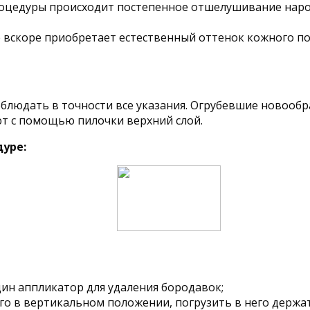
роцедуры происходит постепенное отшелушивание наро
е вскоре приобретает естественный оттенок кожного по
облюдать в точности все указания. Огрубевшие новооб
ют с помощью пилочки верхний слой.
дуре:
дин аппликатор для удаления бородавок;
ого в вертикальном положении, погрузить в него держат