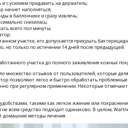
 и с усилием придавить на держатель;
ор начнет наполняться;
ды в баллончике и сразу извлечь;
ксимально снизилась;
ать всего пол минуты;
атор;
анном участке, его допускается прикрыть бактерицид
, но только по истечении 14 дней после предыдущей.
ботанного участка до полного заживления кожных пок
ило множество отзывов от пользователей, которые де
катор позволяют легко и быстро обработать проблемные
енно при регулярном применении. Некоторые отмечают,
неудобствами, такими как легкое жжение или покраснен
 не всем средство подходит одинаково. В целом, Wartn
ет домашние методы лечения.