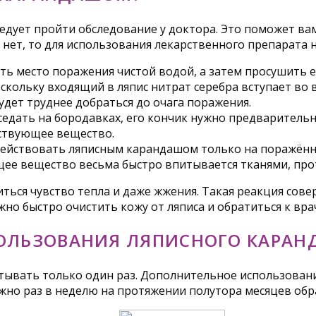
ует пройти обследование у доктора. Это поможет вам 
 нет, то для использования лекарственного препарата
ь место поражения чистой водой, а затем просушить е
кольку входящий в ляпис нитрат серебра вступает во в
дет труднее добраться до очага поражения.
 оседать на бородавках, его кончик нужно предварительн
йствующее вещество.
действовать ляписным карандашом только на поражённ
е вещество весьма быстро впитывается тканями, проти
иться чувство тепла и даже жжения. Такая реакция сов
но быстро очистить кожу от ляписа и обратиться к врач
ПОЛЬЗОВАНИЯ ЛЯПИСНОГО КАРАН
ывать только один раз. Дополнительное использовани
жно раз в неделю на протяжении полутора месяцев обр