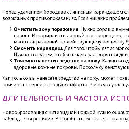
Перед удалением бородавок ляписным карандашом след
возможных противопоказаниях. Если никаких проблем
Очистить зону поражения
. Нужно хорошо вымыт
нарост. Игнорировать данный шаг запрещено, пос
много загрязнений, то действующему веществу бу
Смочить карандаш
. Для того, чтобы ляпис мог
Нужно это затем, чтобы начало растворяться де
Точечно нанести средство на кожу
. Важно воз
здоровые кожные покровы. Поскольку действующе
Как только вы нанесёте средство на кожу, может появ
причиняют серьёзного дискомфорта. В ином случае нуж
ДЛИТЕЛЬНОСТЬ И ЧАСТОТА ИС
Новообразования с нитевидной ножкой нужно обрабат
наблюдается рецидив. В подобных обстоятельствах ну