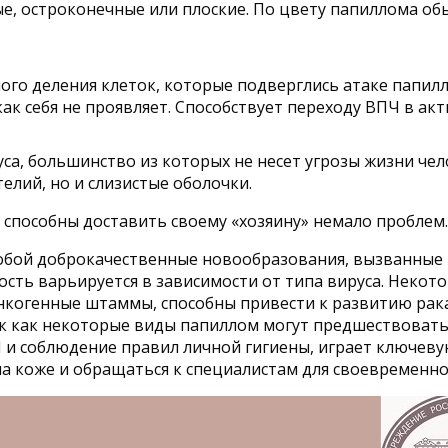
е, остроконечные или плоские. По цвету папиллома обы
ого деления клеток, которые подверглись атаке папил
ак себя не проявляет. Способствует переходу ВПЧ в а
са, большинство из которых не несет угрозы жизни че
елий, но и слизистые оболочки.
 способны доставить своему «хозяину» немало проблем
обой доброкачественные новообразования, вызванные 
ость варьируется в зависимости от типа вируса. Некот
онкогенные штаммы, способны привести к развитию рак
ак как некоторые виды папиллом могут предшествоват
и соблюдение правил личной гигиены, играет ключевую
а коже и обращаться к специалистам для своевременной