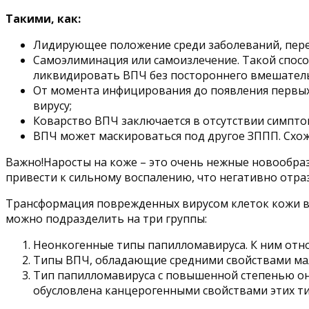
Такими, как:
Лидирующее положение среди заболеваний, пере
Самоэлиминация или самоизлечение. Такой спос
ликвидировать ВПЧ без постороннего вмешательст
От момента инфицирования до появления первых
вирусу;
Коварство ВПЧ заключается в отсутствии симпто
ВПЧ может маскироваться под другое ЗППП. Схож
Важно!Наросты на коже – это очень нежные новообр
привести к сильному воспалению, что негативно отраз
Трансформация поврежденных вирусом клеток кожи в 
можно подразделить на три группы:
Неонкогенные типы папилломавируса. К ним относ
Типы ВПЧ, обладающие средними свойствами малиг
Тип папилломавируса с повышенной степенью онког
обусловлена канцерогенными свойствами этих ти