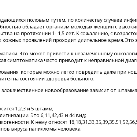
дающихся половым путем, по количеству случаев инфи
обностью обладает организм молодых женщин с высоки
ва на протяжении 1- 1,5 лет. К сожалению, с возрастом
 кожных проявлений проходит длительное время. Это з
матики. Это может привести к незамеченному онколог
ая симптоматика часто приводит к неправильной диаг
азования, которые можно легко повредить даже при н
ится на состоянии здоровья больного.
злокачественное новообразование зависит от штамма в
ится 1,2,3 и 5 штамм;
низации. Это 6,11,42,43 и 44 вид;
енности. К нему относят 16,18,31,33,35,39,35,51,52,56
пов вируса папилломы человека.