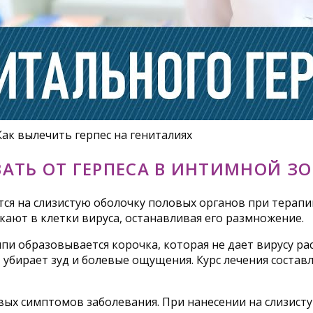
Как вылечить герпес на гениталиях
АТЬ ОТ ГЕРПЕСА В ИНТИМНОЙ ЗО
ся на слизистую оболочку половых органов при терапи
кают в клетки вируса, останавливая его размножение.
пи образовывается корочка, которая не дает вирусу ра
убирает зуд и болевые ощущения. Курс лечения составл
х симптомов заболевания. При нанесении на слизистую