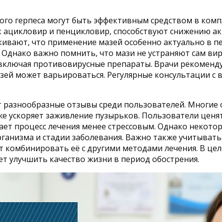
ого герпеса могут быть эффективным средством в комп
 ацикловир и пенцикловир, способствуют снижению ак
ивают, что применение мазей особенно актуально в пер
Однако важно помнить, что мази не устраняют сам вир
, включая противовирусные препараты. Врачи рекомен
азей может варьироваться. Регулярные консультации с
т разнообразные отзывы среди пользователей. Многие 
кже ускоряет заживление пузырьков. Пользователи цен
лает процесс лечения менее стрессовым. Однако некото
анизма и стадии заболевания. Важно также учитывать, 
т комбинировать её с другими методами лечения. В це
ет улучшить качество жизни в период обострения.