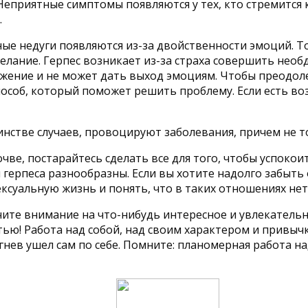
Неприятные симптомы появляются у тех, кто стремится 
.
жные недуги появляются из-за двойственности эмоций.
елание. Герпес возникает из-за страха совершить необ
ражение и не может дать выход эмоциям. Чтобы преодол
способ, который поможет решить проблему. Если есть в
нстве случаев, провоцируют заболевания, причем не т
очве, постарайтесь сделать все для того, чтобы успоко
 герпеса разнообразны. Если вы хотите надолго забыть 
ксуальную жизнь и понять, что в таких отношениях нет
чите внимание на что-нибудь интересное и увлекатель
стью! Работа над собой, над своим характером и привы
 гнев ушел сам по себе. Помните: планомерная работа н