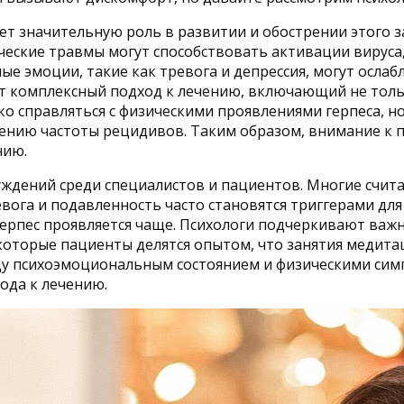
ет значительную роль в развитии и обострении этого 
ческие травмы могут способствовать активации вируса,
е эмоции, такие как тревога и депрессия, могут ослаб
т комплексный подход к лечению, включающий не тол
ко справляться с физическими проявлениями герпеса, 
ижению частоты рецидивов. Таким образом, внимание к 
нию.
ждений среди специалистов и пациентов. Многие считаю
вога и подавленность часто становятся триггерами дл
рпес проявляется чаще. Психологи подчеркивают важн
которые пациенты делятся опытом, что занятия медитац
ду психоэмоциональным состоянием и физическими симп
ода к лечению.