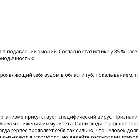
 в подавлении эмоций. Согласно статистике у 85 % насе
ериодичностью.
проявляющий себя зудом в области губ, покалыванием, 
рганизме присутствует специфический вирус. Признаки г
 любом снижении иммунитета. Одни люди страдают герп
гда герпес проявляет себя так сильно, что человек дол
зни вызывают дискомфорт, но давайте рассмотрим психо