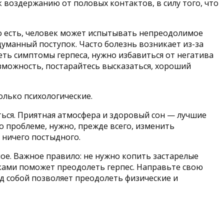
к воздержанию от половых контактов, в силу того, что
 То есть, человек может испытывать непреодолимое
думанный поступок. Часто болезнь возникает из-за
еть симптомы герпеса, нужно избавиться от негатива
озможность, постарайтесь высказаться, хороший
олько психологические.
иться. Приятная атмосфера и здоровый сон — лучшие
о проблеме, нужно, прежде всего, изменить
 ничего постыдного.
ное. Важное правило: не нужно копить застарелые
чками поможет преодолеть герпес. Направьте свою
ад собой позволяет преодолеть физические и