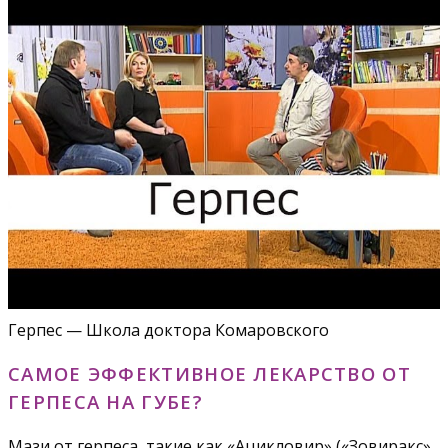
Герпес — Школа доктора Комаровского
САМОЕ ЭФФЕКТИВНОЕ ЛЕКАРСТВО ОТ
ГЕРПЕСА НА ГУБЕ?
Мази от герпеса, такие как «Ацикловир» («Зовиракс»,