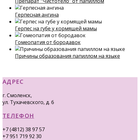
Препарат “Чистотело” от папиллом
Герпесная ангина
Герпес на губе у кормящей мамы
Гомеопатия от бородавок
Причины образования папиллом на языке
АДРЕС
г. Смоленск,
ул. Тухачевского, д. 6
ТЕЛЕФОН
+7 (4812) 38 97 57
+7 951 719 92 30