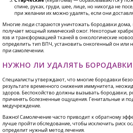
Старческие
(кератомы) — образовываются у пож
спине, руках, груди, шее, лице, но никогда не п
при желании их можно удалять, если они доставл
Многие люди стараются уничтожать бородавки дома, 
получает мощный химический ожог. Некоторые храбре
язв и трансформацией тканей в онкологические новоо
определить тип ВПЧ, установить онкогенный он или н
при самолечении.
НУЖНО ЛИ УДАЛЯТЬ БОРОДАВКИ
Специалисты утверждают, что многие бородавки безо
результате временного снижения иммунитета, неожидан
здоров. Беспокойство должны вызывать бородавки, ро
причинять болезненные ощущения. Генитальные и под
медучреждение.
Важно! Самолечение часто приводит к обратному эфф
лучше пройти обследование, чтобы исключить риск ос
определит нужный метод лечения.