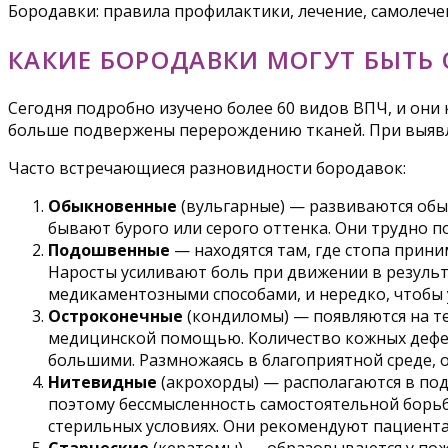
Бородавки: правила профилактики, лечение, самолече
КАКИЕ БОРОДАВКИ МОГУТ БЫТЬ
Сегодня подробно изучено более 60 видов ВПЧ, и они
больше подвержены перерождению тканей. При выявл
Часто встречающиеся разновидности бородавок:
Обыкновенные
(вульгарные) — развиваются обыч
бывают бурого или серого оттенка. Они трудно по
Подошвенные
— находятся там, где стопа прини
Наросты усиливают боль при движении в результ
медикаментозными способами, и нередко, чтобы 
Остроконечные
(кондиломы) — появляются на те
медицинской помощью. Количество кожных дефект
большими. Размножаясь в благоприятной среде, 
Нитевидные
(акрохорды) — располагаются в под
поэтому бессмысленность самостоятельной борьб
стерильных условиях. Они рекомендуют пациента