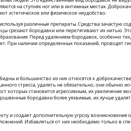
илых людей. Это единственный вид бородавок не вирус
оселяются на ступнях ног или в интимных местах. Доброк
яют эстетическое или физическое неудобство.
используя различные препараты. Средства зачастую со
цы срезают бородавки или перетягивают их нитью. Эт
бразования. Перед удалением бородавок, особенно тех
ет. При наличии определенных показаний, проводят ги
бидны и большинство из них относятся к доброкачеств
ного стресса, удалять не обязательно, они обычно исч
ст которых становится агрессивным, их увеличение мо
ошвенные бородавки более уязвимые, их лучше удалять
екту и создает дополнительную угрозу возникновения
ложнений. Избавляться от них необходимо только в сп