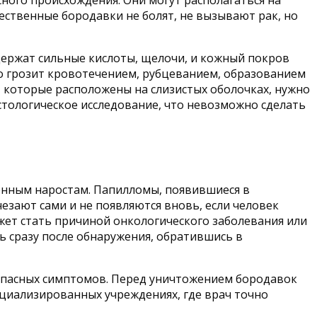
ного происхождения. Они могут располагаться на
ачественные бородавки не болят, не вызывают рак, но
держат сильные кислоты, щелочи, и кожный покров
о грозит кровотечением, рубцеванием, образованием
, которые расположены на слизистых оболочках, нужно
стологическое исследование, что невозможно сделать
енным наростам. Папилломы, появившиеся в
езают сами и не появляются вновь, если человек
жет стать причиной онкологического заболевания или
 сразу после обнаружения, обратившись в
 опасных симптомов. Перед уничтожением бородавок
ециализированных учреждениях, где врач точно