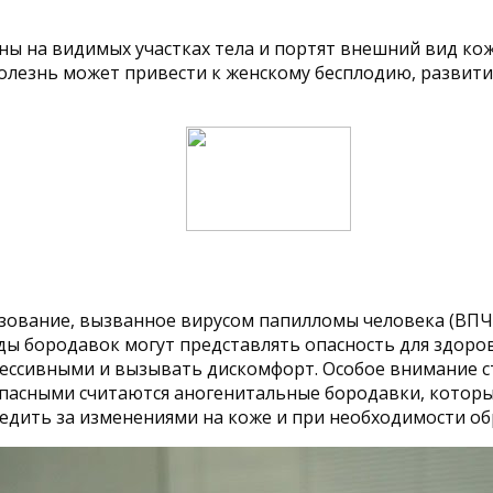
ены на видимых участках тела и портят внешний вид к
болезнь может привести к женскому бесплодию, развити
ование, вызванное вирусом папилломы человека (ВПЧ)
ды бородавок могут представлять опасность для здоров
агрессивными и вызывать дискомфорт. Особое внимание 
опасными считаются аногенитальные бородавки, которы
дить за изменениями на коже и при необходимости обр