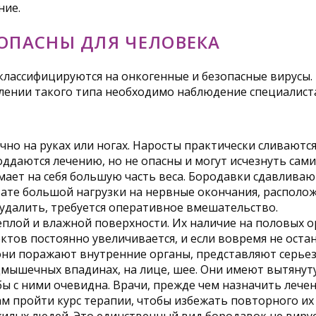
ние.
 ОПАСНЫ ДЛЯ ЧЕЛОВЕКА
 классифицируются на онкогенные и безопасные вирусы.
ении такого типа необходимо наблюдение специалиста
но на руках или ногах. Наросты практически сливаются
ддаются лечению, но не опасны и могут исчезнуть сами
мает на себя большую часть веса. Бородавки сдавливаю
ате большой нагрузки на нервные окончания, располож
удалить, требуется оперативное вмешательство.
плой и влажной поверхности. Их наличие на половых о
ов постоянно увеличивается, и если вовремя не остан
они поражают внутренние органы, представляют серьез
мышечных впадинах, на лице, шее. Они имеют вытянуту
ы с ними очевидна. Врачи, прежде чем назначить лече
м пройти курс терапии, чтобы избежать повторного их