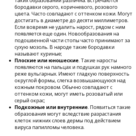
таких образований различна: встречаются
бородавки серого, коричневого, розового
цвета. Часто совпадают с оттенком кожи. Могут
достигать в диаметре до десяти миллиметров.
Если вовремя не удалить нарост, рядом с ним
появляется еще один. Новообразования на
подошвенной части стопы часто принимают за
сухую мозоль. В народе такие бородавки
называют куриные;
Плоские или юношеские
. Такие наросты
появляются на пальцах и подушках рук намного
реже вульгарных. Имеют гладкую поверхность
округлой формы, слегка возвышающуюся над
кожным покровом. Обычно совпадают с
оттенком кожи, могут иметь розоватый или
серый окрас;
Подкожные или внутренние
. Появиться такие
образования могут вследствие разрастания
клеток нижних слоев дермы под действием
вируса папилломы человека.