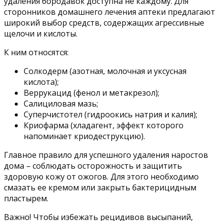
удаления бородавок доступна не каждому. Для
сторонников домашнего лечения аптеки предлагают
широкий выбор средств, содержащих агрессивные
щелочи и кислоты.
К ним относятся:
Солкодерм (азотная, молочная и уксусная
кислота);
Веррукацид (фенол и метакрезол);
Салициловая мазь;
Суперчистотел (гидроокись натрия и калия);
Криофарма (хладагент, эффект которого
напоминает криодеструкцию).
Главное правило для успешного удаления наростов
дома – соблюдать осторожность и защитить
здоровую кожу от ожогов. Для этого необходимо
смазать ее кремом или закрыть бактерицидным
пластырем.
Важно! Чтобы избежать рецидивов высыпаний,