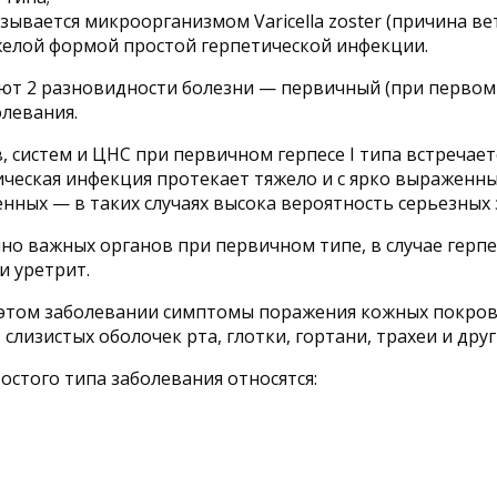
вается микроорганизмом Varicella zoster (причина вет
елой формой простой герпетической инфекции.
яют 2 разновидности болезни — первичный (при первом 
левания.
систем и ЦНС при первичном герпесе I типа встречается
ическая инфекция протекает тяжело и с ярко выражен
нных — в таких случаях высока вероятность серьезных
 важных органов при первичном типе, в случае герпеса
и уретрит.
и этом заболевании симптомы поражения кожных покро
слизистых оболочек рта, глотки, гортани, трахеи и дру
стого типа заболевания относятся: