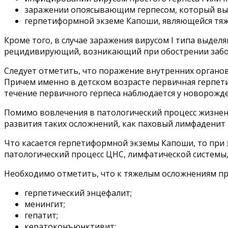
заражении опоясывающим герпесом, который вызы
герпетиформной экземе Капоши, являющейся тяж
Кроме того, в случае заражения вирусом I типа выдел
рецидивирующий, возникающий при обострении забо
Следует отметить, что поражение внутренних органов, 
Причем именно в детском возрасте первичная герпет
течение первичного герпеса наблюдается у новорожде
Помимо вовлечения в патологический процесс жизненно
развития таких осложнений, как паховый лимфаденит 
Что касается герпетиформной экземы Капоши, то пр
патологический процесс ЦНС, лимфатической системы, 
Необходимо отметить, что к тяжелым осложнениям про
герпетический энцефалит;
менингит;
гепатит;
кератоконъюнктивит;