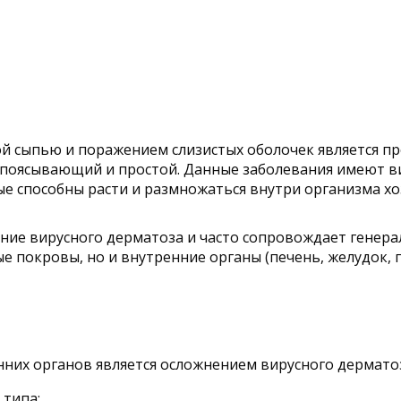
ой сыпью и поражением слизистых оболочек является п
опоясывающий и простой. Данные заболевания имеют ви
е способны расти и размножаться внутри организма хо
ение вирусного дерматоза и часто сопровождает генер
 покровы, но и внутренние органы (печень, желудок, по
них органов является осложнением вирусного дерматоз
 типа;