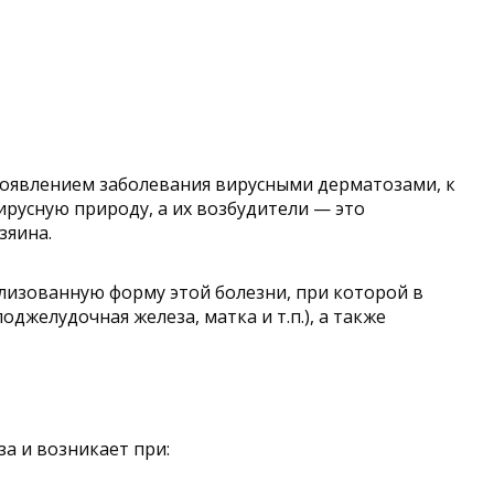
роявлением заболевания вирусными дерматозами, к
русную природу, а их возбудители — это
зяина.
ализованную форму этой болезни, при которой в
джелудочная железа, матка и т.п.), а также
а и возникает при: