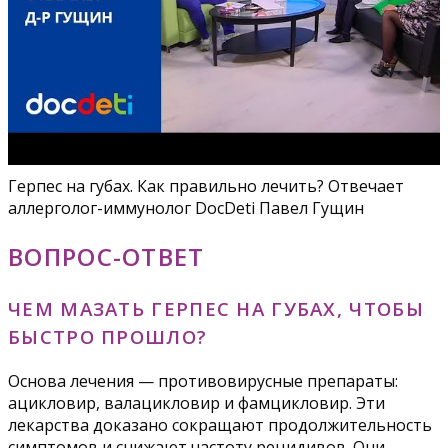
Герпес на губах. Как правильно лечить? Отвечает
аллерголог-иммунолог DocDeti Павел Гущин
ВОПРОС-ОТВЕТ
ЧЕМ МАЗАТЬ ГЕРПЕС НА ГУБАХ, ЧТОБЫ
БЫСТРО ПРОШЛО?
Основа лечения — противовирусные препараты:
ацикловир, валацикловир и фамцикловир. Эти
лекарства доказано сокращают продолжительность
симптомов и снижают частоту рецидивов. Они