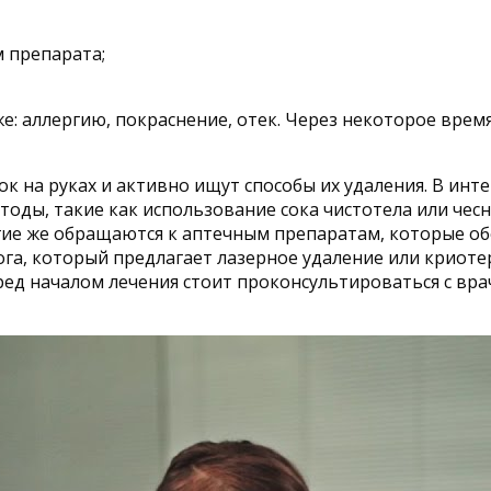
 препарата;
: аллергию, покраснение, отек. Через некоторое вре
к на руках и активно ищут способы их удаления. В инт
ды, такие как использование сока чистотела или чесно
угие же обращаются к аптечным препаратам, которые 
а, который предлагает лазерное удаление или криоте
ред началом лечения стоит проконсультироваться с вр