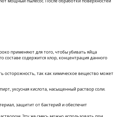
зуют мощный пылесос. После обработки поверхностей
око применяют для того, чтобы убивать яйца
его составе содержится хлор, концентрация данного
ть осторожность, так как химическое вещество может
ирт, уксусная кислота, насыщенный раствор соли.
ериал, защитит от бактерий и обеспечит
аствором. Эту же смесь можно использовать при