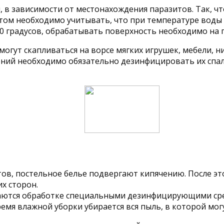
в зависимости от местонахождения паразитов. Так, что
том необходимо учитывать, что при температуре воды б
50 градусов, обрабатывать поверхность необходимо на 
огут скапливаться на ворсе мягких игрушек, мебели, н
ий необходимо обязательно дезинфицировать их спаль
тов, постельное белье подвергают кипячению. После э
х сторон.
гаются обработке специальными дезинфицирующими ср
емя влажной уборки убирается вся пыль, в которой могу