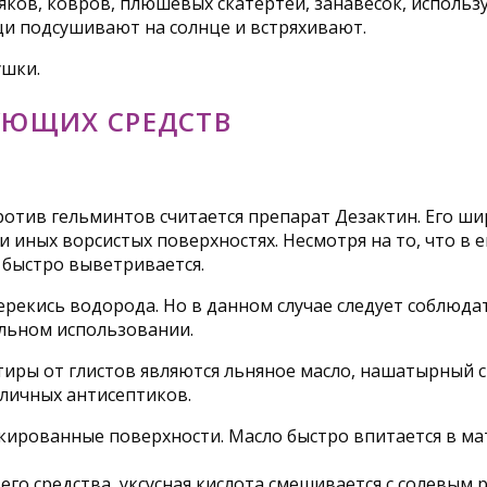
яков, ковров, плюшевых скатертей, занавесок, исполь
и подсушивают на солнце и встряхивают.
ушки.
УЮЩИХ СРЕДСТВ
ив гельминтов считается препарат Дезактин. Его шир
и иных ворсистых поверхностях. Несмотря на то, что в 
 быстро выветривается.
ерекись водорода. Но в данном случае следует соблюда
льном использовании.
ры от глистов являются льняное масло, нашатырный сп
тличных антисептиков.
рованные поверхности. Масло быстро впитается в мат
 средства, уксусная кислота смешивается с солевым р