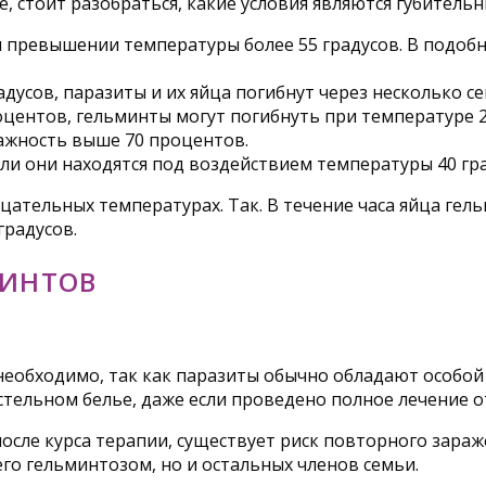
е, стоит разобраться, какие условия являются губитель
превышении температуры более 55 градусов. В подобны
адусов, паразиты и их яйца погибнут через несколько се
центов, гельминты могут погибнуть при температуре 2
лажность выше 70 процентов.
если они находятся под воздействием температуры 40 гр
цательных температурах. Так. В течение часа яйца гел
градусов.
МИНТОВ
обходимо, так как паразиты обычно обладают особой 
стельном белье, даже если проведено полное лечение от
осле курса терапии, существует риск повторного зара
го гельминтозом, но и остальных членов семьи.