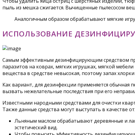
Чтобы удалить яйца остриц с шерстяных изделий, тюф
пыль из мешка сжигается. Вычищенные пылесосом вещ
Аналогичным образом обрабатывают мягкие игр
ИСПОЛЬЗОВАНИЕ ДЕЗИНФИЦИР
Самым эффективным дезинфицирующим средством прот
паразитов на коврах, мягких игрушках, мягкой мебели 
вещества в средстве невысокая, поэтому запах хлорки
Как вариант, для дезинфекции применяется обычная п
вызвать нежелательные последствия при его неправи
Известными народными средствами для очистки кварти
Также данные средства могут выступать в качестве о
Льняным маслом обрабатывают деревянные и лаки
эстетический вид.
Чтобы повысить эффективность дезинфицирующего