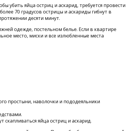
бы убить яйца остриц и аскарид, требуется провести
олее 70 градусов острицы и аскариды гибнут в
протяжении десяти минут.
ижней одежде, постельном белье. Если в квартире
ное место, миски и все излюбленные места
того простыни, наволочки и пододеяльники
едствами.
т скапливаться яйца остриц и аскарид.