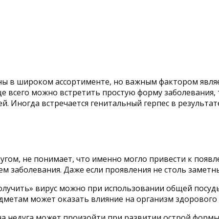
ены в широком ассортименте, но важным фактором явля
ще всего можно встретить простую форму заболевания, 
ней. Иногда встречается генитальный герпес в результ
угом, не понимает, что именно могло привести к появ
ем заболевания. Даже если проявления не столь заметны
получить» вирус можно при использовании общей посуд
дметам может оказать влияние на организм здорового 
ача недуга может произойти при развитии острой формы