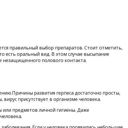
ется правильный выбор препаратов. Стоит отметить,
то есть оральный вид. В этом случае высыпание
ате незащищенного полового контакта.
лению.Причины развития герпеса достаточно просты,
, вирус присутствует в организме человека.
ы или предметов личной гигиены. Даже
человека.
 заболевания. Если у человека проявились небольшие