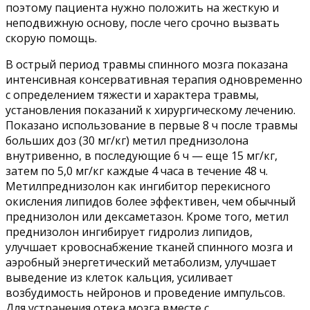
поэтому пациента нужно положить на жесткую и
неподвижную основу, после чего срочно вызвать
скорую помощь.
В острый период травмы спинного мозга показана
интенсивная консервативная терапия одновременно
с определением тяжести и характера травмы,
установления показаний к хирургическому лечению.
Показано использование в первые 8 ч после травмы
больших доз (30 мг/кг) метил преднизолона
внутривенно, в последующие 6 ч — еще 15 мг/кг,
затем по 5,0 мг/кг каждые 4 часа в течение 48 ч.
Метилпреднизолон как ингибитор перекисного
окисления липидов более эффективен, чем обычный
преднизолон или дексаметазон. Кроме того, метил
преднизолон ингибирует гидролиз липидов,
улучшает кровоснабжение тканей спинного мозга и
аэробный энергетический метаболизм, улучшает
выведение из клеток кальция, усиливает
возбудимость нейронов и проведение импульсов.
Для устранения отека мозга вместе с