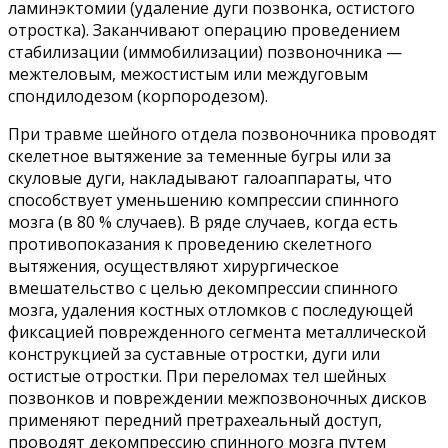
ламинэктомии (удаление дуги позвонка, остистого
отростка). Заканчивают операцию проведением
стабилизации (иммобилизации) позвоночника —
межтеловым, межостистым или междуговым
спондилодезом (корпородезом).
При травме шейного отдела позвоночника проводят
скелетное вытяжение за теменные бугры или за
скуловые дуги, накладывают галоаппараты, что
способствует уменьшению компрессии спинного
мозга (в 80 % случаев). В ряде случаев, когда есть
противопоказания к проведению скелетного
вытяжения, осуществляют хирургическое
вмешательство с целью декомпрессии спинного
мозга, удаления костных отломков с последующей
фиксацией поврежденного сегмента металлической
конструкцией за суставные отростки, дуги или
остистые отростки. При переломах тел шейных
позвонков и повреждении межпозвоночных дисков
применяют передний претрахеальный доступ,
проводят декомпрессию спинного мозга путем