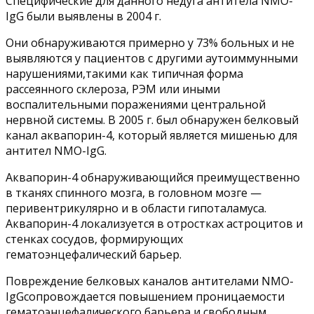
Специфические для данного недуга антитела NMO-
IgG были выявлены в 2004 г.
Они обнаруживаются примерно у 73% больных и не
выявляются у пациентов с другими аутоиммунными
нарушениями,такими как типичная форма
рассеянного склероза, РЭМ или иными
воспалительными поражениями центральной
нервной системы. В 2005 г. был обнаружен белковый
канал аквапорин-4, который является мишенью для
антител NMO-IgG.
Аквапорин-4 обнаруживающийся преимущественно
в тканях спинного мозга, в головном мозге —
перивентрикулярно и в области гипоталамуса.
Аквапорин-4 локализуется в отростках астроцитов и
стенках сосудов, формирующих
гематоэнцефалический барьер.
Повреждение белковых каналов антителами NMO-
IgGсопровождается повышением проницаемости
гематоэнцефалического барьера и свободным