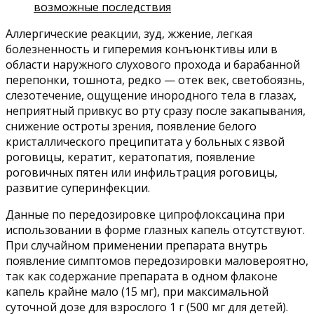
возможные последствия
Аллергические реакции, зуд, жжение, легкая
болезненность и гиперемия конъюнктивы или в
области наружного слухового прохода и барабанной
перепонки, тошнота, редко — отек век, светобоязнь,
слезотечение, ощущение инородного тела в глазах,
неприятный привкус во рту сразу после закапывания,
снижение остроты зрения, появление белого
кристаллического преципитата у больных с язвой
роговицы, кератит, кератопатия, появление
роговичных пятен или инфильтрация роговицы,
развитие суперинфекции.
Данные по передозировке ципрофлоксацина при
использовании в форме глазных капель отсутствуют.
При случайном применении препарата внутрь
появление симптомов передозировки маловероятно,
так как содержание препарата в одном флаконе
капель крайне мало (15 мг), при максимальной
суточной дозе для взрослого 1 г (500 мг для детей).