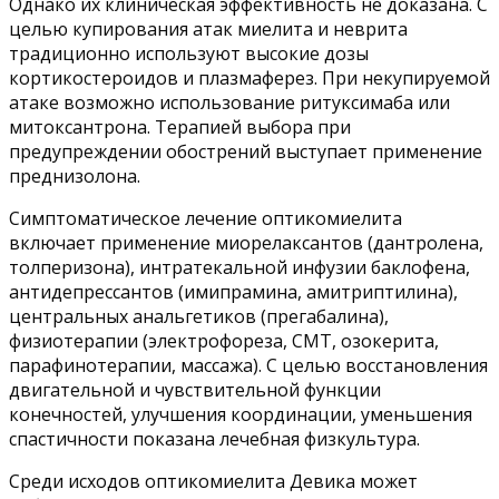
Однако их клиническая эффективность не доказана. С
целью купирования атак миелита и неврита
традиционно используют высокие дозы
кортикостероидов и плазмаферез. При некупируемой
атаке возможно использование ритуксимаба или
митоксантрона. Терапией выбора при
предупреждении обострений выступает применение
преднизолона.
Симптоматическое лечение оптикомиелита
включает применение миорелаксантов (дантролена,
толперизона), интратекальной инфузии баклофена,
антидепрессантов (имипрамина, амитриптилина),
центральных анальгетиков (прегабалина),
физиотерапии (электрофореза, СМТ, озокерита,
парафинотерапии, массажа). С целью восстановления
двигательной и чувствительной функции
конечностей, улучшения координации, уменьшения
спастичности показана лечебная физкультура.
Среди исходов оптикомиелита Девика может