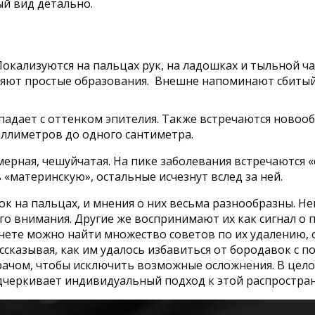
й вид детально.
. Локализуются на пальцах рук, на ладошках и тыльной 
вляют простые образования. Внешне напоминают сбитый
падает с оттенком эпителия. Также встречаются новоо
иллиметров до одного сантиметра.
ерная, чешуйчатая. На пике заболевания встречаются «
«материнскую», остальные исчезнут вслед за ней.
к на пальцах, и мнения о них весьма разнообразны. Н
го внимания. Другие же воспринимают их как сигнал о 
нете можно найти множество советов по их удалению, 
ссказывая, как им удалось избавиться от бородавок с 
рачом, чтобы исключить возможные осложнения. В цело
одчеркивает индивидуальный подход к этой распростра