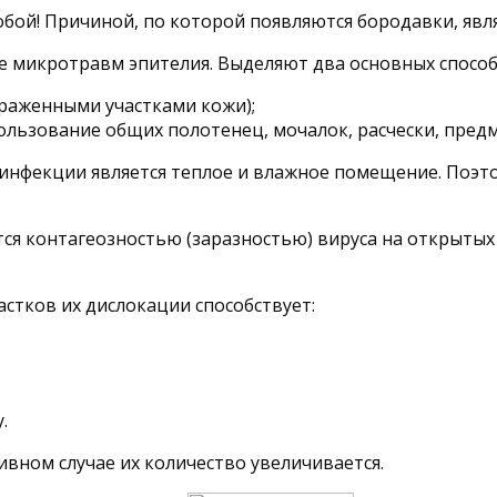
обой! Причиной, по которой появляются бородавки, явл
 микротравм эпителия. Выделяют два основных способ
раженными участками кожи);
ользование общих полотенец, мочалок, расчески, пред
инфекции является теплое и влажное помещение. Поэтом
тся контагеозностью (заразностью) вируса на открытых
стков их дислокации способствует:
.
вном случае их количество увеличивается.