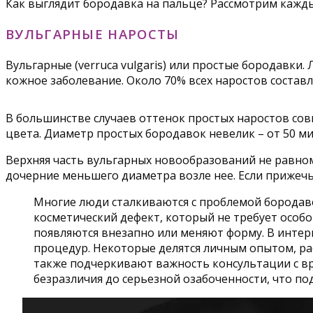
Как выглядит бородавка на пальце? Рассмотрим кажды
ВУЛЬГАРНЫЕ НАРОСТЫ
Вульгарные (verruca vulgaris) или простые бородавки
кожное заболевание. Около 70% всех наростов соста
В большинстве случаев оттенок простых наростов сов
цвета. Диаметр простых бородавок невелик – от 50 м
Верхняя часть вульгарных новообразований не равном
дочерние меньшего диаметра возле нее. Если прижечь 
Многие люди сталкиваются с проблемой бородаво
косметический дефект, который не требует особо
появляются внезапно или меняют форму. В интер
процедур. Некоторые делятся личным опытом, ра
также подчеркивают важность консультации с в
безразличия до серьезной озабоченности, что п