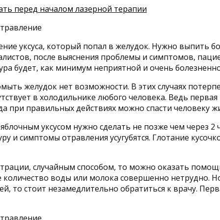
ать перед началом лазерной терапии
ние уксуса, который попал в желудок. Нужно выпить бо
алистов, после выяснения проблемы и симптомов, пац
ра будет, как минимум неприятной и очень болезненной
омыть желудок нет возможности. В этих случаях потер
тствует в холодильнике любого человека. Ведь первая
а при правильных действиях можно спасти человеку жиз
блочным уксусом нужно сделать не позже чем через 2 
ру и симптомы отравления усугубятся. Глотание кусочк
ентрации, случайным способом, то можно оказать помо
 количество воды или молока совершенно нетрудно. Но
, то стоит незамедлительно обратиться к врачу. Перв