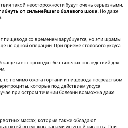
ствия такой неосторожности будут очень серьезными,
огибнуть от сильнейшего болевого шока.
Но даже
.
ог пищевода со временем зарубцуется, но эти шрамы
ще не одной операции. При приеме столового уксуса
 чаще всего проходит без тяжелых последствий для
ом.
и, то помимо ожога гортани и пищевода посредством
эритроциты, которые под действием уксуса
случае при остром течении болезни возможна даже
 рвотных массах, которые также обладают
ных путей возможны парами уксусной кислоты. При