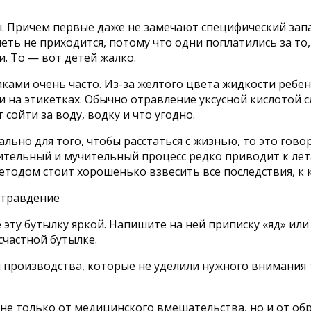
. Причем первые даже не замечают специфический зап
еть не приходится, потому что одни поплатились за то
. То — вот детей жалко.
ками очень часто. Из-за желтого цвета жидкости ребен
и на этикетках. Обычно отравление уксусной кислотой с
сойти за воду, водку и что угодно.
ально для того, чтобы расстаться с жизнью, то это гов
ительный и мучительный процесс редко приводит к лета
методом стоит хорошенько взвесить все последствия, к
е эту бутылку яркой. Напишите на ней приписку «яд» или
счастной бутылке.
 производства, которые не уделили нужного внимания т
 не только от медицинского вмешательства, но и от о