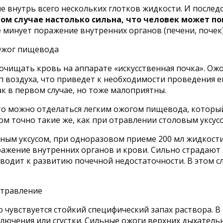
е внутрь всего нескольких глотков жидкости. И послед
том случае настолько сильна, что человек может п
е минует поражение внутренних органов (печени, почек)
очищать кровь на аппарате «искусственная почка». Ож
п воздуха, что приведет к необходимости проведения е
 в первом случае, но тоже малоприятны.
 то можно отделаться легким ожогом пищевода, который
м точно такие же, как при отравлении столовым уксус
ным уксусом, при одноразовом приеме 200 мл жидкост
ажение внутренних органов и крови. Сильно страдают 
риводит к развитию почечной недостаточности. В этом 
 чувствуется стойкий специфический запах раствора. В
лючения или сгустки. Сильные ожоги верхних дыхатель