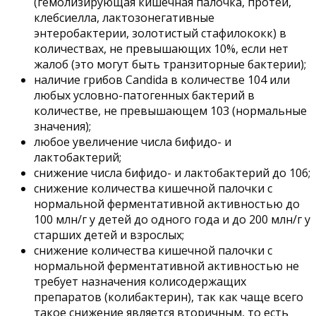
(гемолизирующая кишечная палочка, протей,
клебсиелла, лактозонегативные
энтеробактерии, золотистый стафилококк) в
количествах, не превышающих 10%, если нет
жалоб (это могут быть транзиторные бактерии);
наличие грибов Candida в количестве 104 или
любых условно-патогенных бактерий в
количестве, не превышающем 103 (нормальные
значения);
любое увеличение числа бифидо- и
лактобактерий;
снижение числа бифидо- и лактобактерий до 106;
снижение количества кишечной палочки с
нормальной ферментативной активностью до
100 млн/г у детей до одного года и до 200 млн/г у
старших детей и взрослых;
снижение количества кишечной палочки с
нормальной ферментативной активностью не
требует назначения колисодержащих
препаратов (колибактерин), так как чаще всего
такое снижение является вторичным, то есть