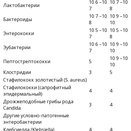
10 6 –10
10 7 –10
Лактобактерии
7
8
10 7 –10
10 9 –10
Бактероиды
8
10
10 5 –10
10 5 –10
Энтерококки
7
8
10 6 –10
10 9 –10
Эубактерии
7
10
10 9 –10
Пептострептококки
5
10
Клостридии
3
5
Стафилококк золотистый (S. aureus)
Стафилококки (сапрофитный
4
4
эпидермальный)
Дрожжеподобные грибы рода
3
4
Candida
Другие условно-патогенные
энтеробактерии
Клебсиелла (Klebsiella)
4
4