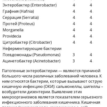
Энтеробактер (Enterobacter)
4
4
Графния (Hafnia)
4
4
Серрация (Serratia)
4
4
Протей (Proteus)
4
4
Morganella
4
4
Providecia
4
4
Цитробактер (Citrobacter)
4
4
Неферментирующие бактерии
Псевдомонады (Pseudomonas)
3
4
Ацинетобактер (Acinetobacter)
3
4
Патогенные энтеробактерии — являются причиной
большого числа различных заболеваний человека. К
ним относятся бактерии, которые вызывают острую
кишечную инфекцию (ОКИ): сальмонеллы, шигеллы –
возбудители дизентерии. Выявление этих
микроорганизмов является показателем серьезного
инфекционного заболевания кишечника. Кишечная