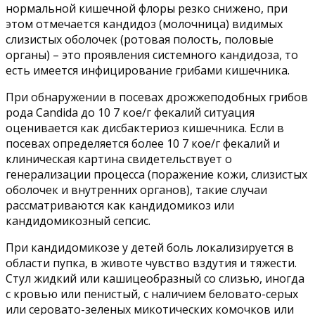
нормальной кишечной флоры резко снижено, при
этом отмечается кандидоз (молочница) видимых
слизистых оболочек (ротовая полость, половые
органы) – это проявления системного кандидоза, то
есть имеется инфицирование грибами кишечника.
При обнаружении в посевах дрожжеподобных грибов
рода Candida до 10 7 кое/г фекалий ситуация
оценивается как дисбактериоз кишечника. Если в
посевах определяется более 10 7 кое/г фекалий и
клиническая картина свидетельствует о
генерализации процесса (поражение кожи, слизистых
оболочек и внутренних органов), такие случаи
рассматриваются как кандидомикоз или
кандидомикозный сепсис.
При кандидомикозе у детей боль локализируется в
области пупка, в животе чувство вздутия и тяжести.
Стул жидкий или кашицеобразный со слизью, иногда
с кровью или пенистый, с наличием беловато-серых
или серовато-зеленых микотических комочков или