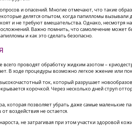
просов и опасений. Многие отмечают, что такие образ
екоторые делятся опытом, когда папилломы вызывали ди
окоят и не требуют вмешательства. Однако, несмотря н
х осложнений. Важно помнить, что самолечение может б
апилломы и как это сделать безопасно.
Я
е всего проводят обработку жидким азотом – криодест
ает. В ходе процедуры возможно легкое жжение или по
 высокочастотный ток, который разрушает новообразо
крывается корочкой. Через несколько дней струп оттор
а, которая позволяет убрать даже самые маленькие па
от воздействия не остается.
нароста, не затрагивая при этом участки здоровой кож