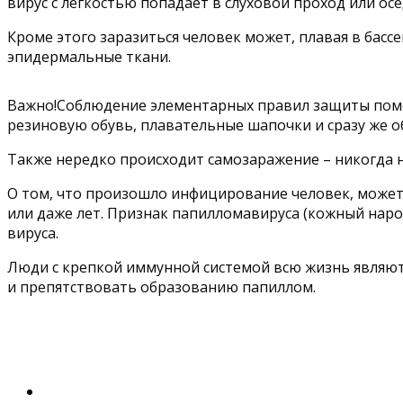
вирус с легкостью попадает в слуховой проход или ос
Кроме этого заразиться человек может, плавая в басс
эпидермальные ткани.
Важно!Соблюдение элементарных правил защиты помо
резиновую обувь, плавательные шапочки и сразу же 
Также нередко происходит самозаражение – никогда н
О том, что произошло инфицирование человек, может 
или даже лет. Признак папилломавируса (кожный наро
вируса.
Люди с крепкой иммунной системой всю жизнь являютс
и препятствовать образованию папиллом.