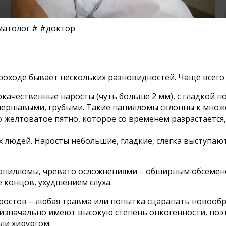
матолог # #доктор
проходе бывает нескольких разновидностей. Чаще всег
ачественные наросты (чуть больше 2 мм), с гладкой п
 шершавыми, грубыми. Такие папилломы склонны к мно
 желтоватое пятно, которое со временем разрастается
 людей. Наросты небольшие, гладкие, слегка выступаю
папилломы, чревато осложнениями – обширным обсеме
 концов, ухудшением слуха.
наростов – любая травма или попытка сцарапать новоо
 изначально имеют высокую степень онкогенности, по
ли хирургом.