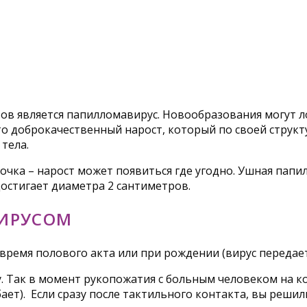
 является папилломавирус. Новообразования могут лок
это доброкачественный нарост, который по своей структ
тела.
 мочка – нарост может появиться где угодно. Ушная па
остигает диаметра 2 сантиметров.
ИРУСОМ
ремя полового акта или при рождении (вирус передаетс
. Так в момент рукопожатия с больным человеком на к
ает). Если сразу после тактильного контакта, вы реши