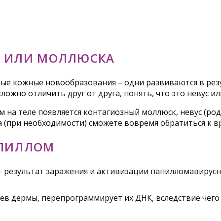
А ИЛИ МОЛЛЮСКА
ные кожные новообразования – одни развиваются в резу
ожно отличить друг от друга, понять, что это невус 
 на теле появляется контагиозный моллюск, невус (ро
 (при необходимости) сможете вовремя обратиться к вр
АПИЛЛОМ
 результат заражения и активизации папилломавирусн
оев дермы, перепрограммирует их ДНК, вследствие чег