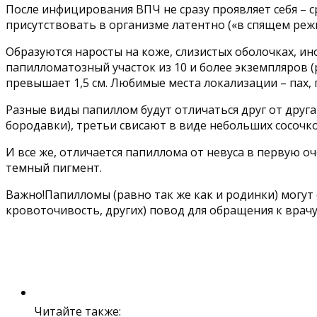
После инфицирования ВПЧ не сразу проявляет себя – 
присутствовать в организме латентно («в спящем реж
Образуются наросты на коже, слизистых оболочках, 
папилломатозный участок из 10 и более экземпляров (
превышает 1,5 см. Любимые места локализации – пах,
Разные виды папиллом будут отличаться друг от друг
бородавки), третьи свисают в виде небольших сосочко
И все же, отличается папиллома от невуса в первую о
темный пигмент.
Важно!Папилломы (равно так же как и родинки) могут
кровоточивость, других) повод для обращения к врачу
Читайте также: