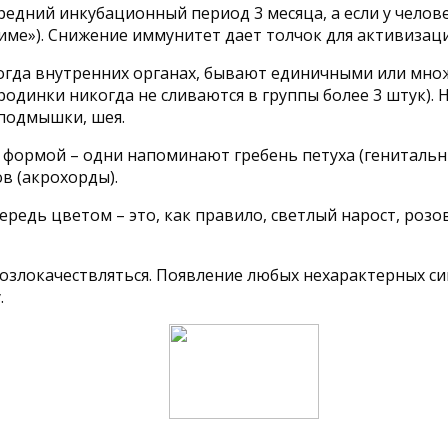
средний инкубационный период 3 месяца, а если у чело
име»). Снижение иммунитет дает толчок для активизаци
иногда внутренних органах, бывают единичными или мн
родинки никогда не сливаются в группы более 3 штук). 
 подмышки, шея.
а формой – одни напоминают гребень петуха (генитальн
в (акрохорды).
чередь цветом – это, как правило, светлый нарост, роз
 озлокачествляться. Появление любых нехарактерных си
.