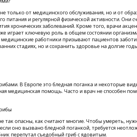
ими?
 не только от медицинского обслуживания, но и от обр
о питания и регулярной физической активности. Они сч
тия хронических заболеваний. Кроме того, врачи акц
е играет ключевую роль в общем состоянии организма. 
медицинские работники призывают пациентов заботить
анних стадиях, но и сохранить здоровье на долгие годы
ибами. В Европе это бледная поганка и некоторые вид
ная медицинская помощь. Часто и врач не способен помо
е так опасны, как считают многие. Чтобы умереть, нужн
если оно вызвано бледной поганкой, требуется неотло
ник перепутал съедобный гриб с ядовитым.