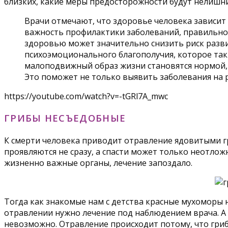
близких, какие меры предосторожности будут нелишн
Врачи отмечают, что здоровье человека зависит
важность профилактики заболеваний, правильног
здоровью может значительно снизить риск разви
психоэмоционального благополучия, которое такж
малоподвижный образ жизни становятся нормой, 
Это поможет не только выявить заболевания на р
https://youtube.com/watch?v=-tGRl7A_mwc
ГРИБЫ НЕСЪЕДОБНЫЕ
К смерти человека приводит отравление ядовитыми гр
проявляются не сразу, а спасти может только неотлож
жизненно важные органы, лечение запоздало.
Тогда как знакомые нам с детства красные мухоморы н
отравлении нужно лечение под наблюдением врача. А 
невозможно. Отравление происходит потому, что гриб