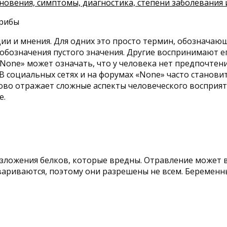
новения, симптомы, диагностика, степени заболевания 
и и мнения. Для одних это просто термин, обозначающ
 обозначения пустого значения. Другие воспринимают е
None» может означать, что у человека нет предпочтен
В социальных сетях и на форумах «None» часто станов
лово отражает сложные аспекты человеческого восприят
е.
разложения белков, которые вредны. Отравление может
ревариваются, поэтому они разрешены не всем. Берем