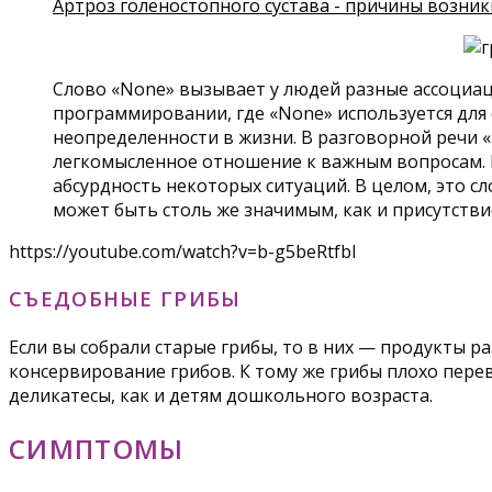
Артроз голеностопного сустава - причины возник
Слово «None» вызывает у людей разные ассоциаци
программировании, где «None» используется для
неопределенности в жизни. В разговорной речи «
легкомысленное отношение к важным вопросам. 
абсурдность некоторых ситуаций. В целом, это с
может быть столь же значимым, как и присутстви
https://youtube.com/watch?v=b-g5beRtfbI
СЪЕДОБНЫЕ ГРИБЫ
Если вы собрали старые грибы, то в них — продукты 
консервирование грибов. К тому же грибы плохо пе
деликатесы, как и детям дошкольного возраста.
СИМПТОМЫ