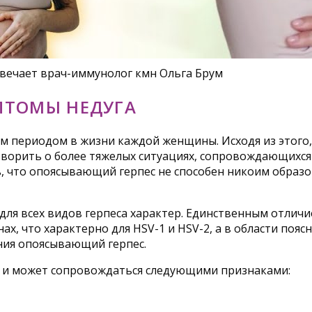
твечает врач-иммунолог кмн Ольга Брум
ПТОМЫ НЕДУГА
м периодом в жизни каждой женщины. Исходя из этого,
оворить о более тяжелых ситуациях, сопровождающихс
 что опоясывающий герпес не способен никоим образом
я всех видов герпеса характер. Единственным отличие
ах, что характерно для HSV-1 и HSV-2, а в области поя
ния опоясывающий герпес.
 и может сопровождаться следующими признаками: