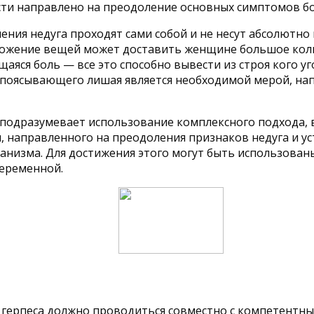
ти направлено на преодоление основных симптомов бо
ения недуга проходят сами собой и не несут абсолютно
ожение вещей может доставить женщине большое коли
яся боль — все это способно вывести из строя кого у
опоясывающего лишая является необходимой мерой, нап
подразумевает использование комплексного подхода, 
 направленного на преодоления признаков недуга и ус
анизма. Для достижения этого могут быть использован
беременной.
о герпеса должно проводиться совместно с компетент