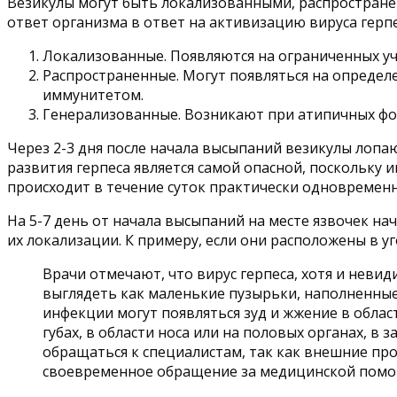
Везикулы могут быть локализованными, распростране
ответ организма в ответ на активизацию вируса герпе
Локализованные. Появляются на ограниченных уча
Распространенные. Могут появляться на определен
иммунитетом.
Генерализованные. Возникают при атипичных фор
Через 2-3 дня после начала высыпаний везикулы лопаю
развития герпеса является самой опасной, поскольку
происходит в течение суток практически одновременно
На 5-7 день от начала высыпаний на месте язвочек н
их локализации. К примеру, если они расположены в 
Врачи отмечают, что вирус герпеса, хотя и неви
выглядеть как маленькие пузырьки, наполненные 
инфекции могут появляться зуд и жжение в облас
губах, в области носа или на половых органах, в
обращаться к специалистам, так как внешние пр
своевременное обращение за медицинской помощ