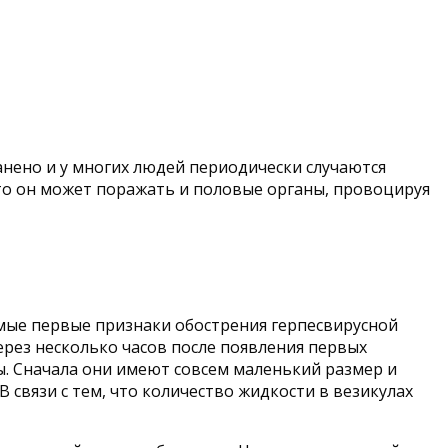
анено и у многих людей периодически случаются
асто он может поражать и половые органы, провоцируя
мые первые признаки обострения герпесвирусной
ерез несколько часов после появления первых
. Сначала они имеют совсем маленький размер и
связи с тем, что количество жидкости в везикулах