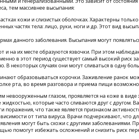
нными и генерализованными. Это зависит от состояни
са, тем массивнее высыпания:
стках кожи и слизистых оболочках. Характерны только 
ных частях тела: лицо, руки, ноги и др. Этот вид выс
мах данного заболевания. Высыпания могут появляться
т и на их месте образуются язвочки. При этом наблюда
 именно в этот период существует самый высокий риск
. В некоторых случаях они могут сливаться в одну бо
ачинают образовываться корочки. Заживление ранок мо
уголке рта, во время разговора и приема пищи возможн
дим невооруженным глазом, проявляется на коже в виде
жидкостью, которые часто сливаются друг с другом. В
ти поражения, что также является признаком активност
 зависимости от типа вируса. Врачи подчеркивают, что 
оявления могут быть схожи с другими заболеваниями. 
ью помогут избежать осложнений и снизить риск пере