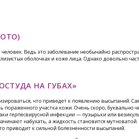
ФОТО)
й человек. Ведь это заболевание необычайно распростр
, слизистых оболочках и коже лица. Однако довольно ч
РОСТУДА НА ГУБАХ»
изироваться, что приведет к появлению высыпаний. Са
 пораженного участка кожи. Очень скоро, буквально ч
аки герпесвирусной инфекции — пузырьки или везикулы
инают набухать, а жидкость становится мутноватой. В 
Это приводит к сильной болезненности высыпаний.