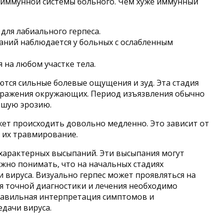
я иммунной системы больного. Чем хуже иммунный
для лабиального герпеса.
ыпаний наблюдается у больных с ослабленным
 на любом участке тела.
ются сильные болевые ощущения и зуд. Эта стадия
 заражения окружающих. Период изъязвления обычно
льшую эрозию.
жет происходить довольно медленно. Это зависит от
о их травмирование.
 характерных высыпаний. Эти высыпания могут
ажно понимать, что на начальных стадиях
и вируса. Визуально герпес может проявляться на
для точной диагностики и лечения необходимо
Правильная интерпретация симптомов и
дачи вируса.