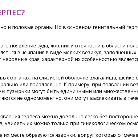
ЕРПЕС?
 но и половые органы. Но в основном генитальный герп
это появление зуда, жжения и отечности в области по
вляться высыпания в виде мелких везикул, заполненных
 неровные края, характерной их особенностью является
ых органах, на слизистой оболочке влагалища, шейке м
рально или параллельно. К примеру, при появлении вез
мы пузырьки могут быть единичными или множественными
яются не одномоментно, они могут выскакивать в тече
вления герпеса можно довольно легко без посторонней
, увидеть их можно только при гинекологическом осмо
а их месте образуются язвочки, вокруг которых отмеча