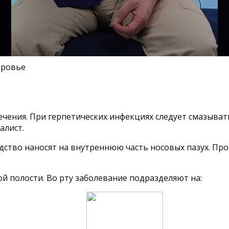
оровье
ечения. При герпетических инфекциях следует смазыва
алист.
ство наносят на внутреннюю часть носовых пазух. Про
й полости. Во рту заболевание подразделяют на: