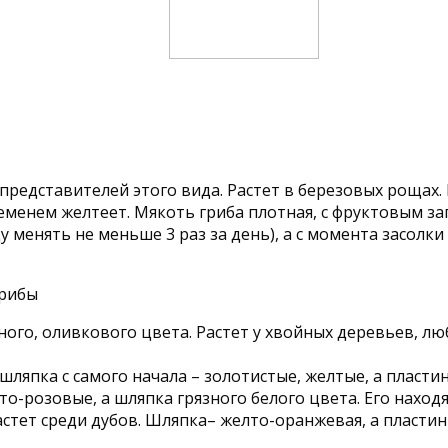
представителей этого вида. Растет в березовых рощах. 
временем желтеет. Мякоть гриба плотная, с фруктовым з
у менять не меньше 3 раз за день), а с момента засолк
ого, оливкового цвета. Растет у хвойных деревьев, люб
шляпка с самого начала – золотистые, желтые, а пласти
о-розовые, а шляпка грязного белого цвета. Его наход
стет среди дубов. Шляпка– желто-оранжевая, а пласти