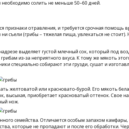
и необходимо солить не меньше 50–60 дней.
я признаки отравления, и требуется срочная помощь вр
ни съели (грибы – тяжелая пища, увлекаться не стоит). 
надрезе выделяет густой млечный сок, который под воз
грибам из-за неприятного вкуса. К тому же мякоть этого
бники специально собирают эти грузди, сушат и изгот
ать желтоватой или красновато-бурой. Его мякоть бела
к, высыхая, приобретает красноватый оттенок. Свое на
ный нож.
нного семейства. Отличается особым запахом камфары, 
тва, которые не пропадают и после его обработки. Че