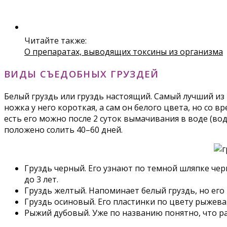
Читайте также:
О препаратах, выводящих токсины из организма
ВИДЫ СЪЕДОБНЫХ ГРУЗДЕЙ
Белый груздь или груздь настоящий. Самый лучший из 
ножка у него короткая, а сам он белого цвета, но со 
есть его можно после 2 суток вымачивания в воде (вод
положено солить 40–60 дней.
Груздь черный. Его узнают по темной шляпке черн
до 3 лет.
Груздь желтый. Напоминает белый груздь, но его 
Груздь осиновый. Его пластинки по цвету рыжеват
Рыжий дубовый. Уже по названию понятно, что ра