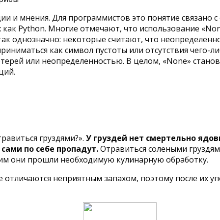
и и мнения. Для программистов это понятие связано с 
 как Python. Многие отмечают, что использование «Non
ак однозначно: некоторые считают, что неопределенн
риниматься как символ пустоты или отсутствия чего-ли
потерей или неопределенностью. В целом, «None» стано
ций.
равиться груздями?».
У груздей нет смертельно ядов
сами по себе пропадут.
Отравиться солеными груздями
этим они прошли необходимую кулинарную обработку.
е отличаются неприятным запахом, поэтому после их у