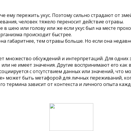
гче ему пережить укус. Поэтому сильно страдают от зме
левания, человек тяжело переносит действие отравы.
ые в шею или голову или же если укус был на месте про
организма происходит быстрее.
на габаритнее, тем отравы больше. Но если она недавно 
т множество обсуждений и интерпретаций. Для одних э
 или не имеет значения. Другие воспринимают его как 
социируется с отсутствием данных или значений, что м
e» может быть метафорой для личных переживаний, ко
го термина зависит от контекста и личного опыта кажд