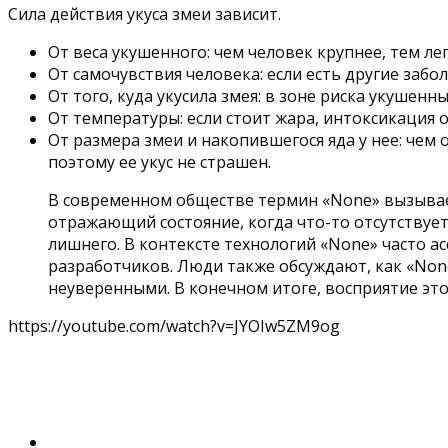
Сила действия укуса змеи зависит.
От веса укушенного: чем человек крупнее, тем ле
От самочувствия человека: если есть другие забо
От того, куда укусила змея: в зоне риска укушенн
От температуры: если стоит жара, интоксикация 
От размера змеи и накопившегося яда у нее: чем о
поэтому ее укус не страшен.
В современном обществе термин «None» вызывае
отражающий состояние, когда что-то отсутствует
лишнего. В контексте технологий «None» часто ас
разработчиков. Люди также обсуждают, как «Non
неуверенными. В конечном итоге, восприятие это
https://youtube.com/watch?v=JYOIw5ZM9og