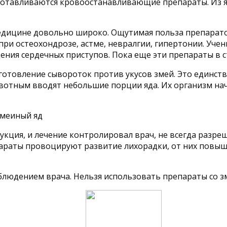
изготавливаются кровоостанавливающие препараты. Из
медицине довольно широко. Ощутимая польза препарато
 при остеохондрозе, астме, невралгии, гипертонии. Уч
ния сердечных приступов. Пока еще эти препараты в с
готовление сывороток против укусов змей. Это единств
Животным вводят небольшие порции яда. Их организм н
кция, и лечение контролировал врач, не всегда разре
епараты провоцируют развитие лихорадки, от них повыш
блюдением врача. Нельзя использовать препараты со з