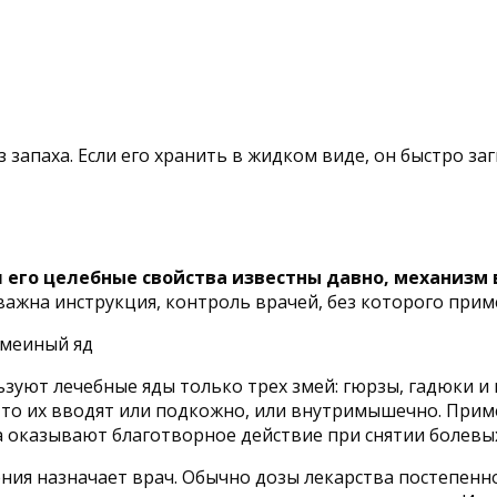
 запаха. Если его хранить в жидком виде, он быстро заг
я его целебные свойства известны давно, механизм
важна инструкция, контроль врачей, без которого при
ьзуют лечебные яды только трех змей: гюрзы, гадюки 
ы, то их вводят или подкожно, или внутримышечно. Пр
а оказывают благотворное действие при снятии болев
чения назначает врач. Обычно дозы лекарства постепен