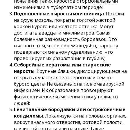
появления таких наростов с гормональными
изменениями в пубертатном периоде;
Подошвенные выросты или шипица
. Похожи
на сухую мозоль, покрыты толстой жесткой
коркой бурого или желтого оттенка. Могут
достигать двадцати миллиметров. Самая
болезненная разновидность бородавок. Это
связано с тем, что во время ходьбы, наросты
подвергаются сильному сдавливанию, что
провоцирует их разрастание в глубину;
Себорейные кератомы или старческие
наросты
. Крупные бляшки, дислоцирующиеся на
открытых участках тела серого или темно-
бурого цвета. Не связаны с папилломавирусной
инфекцией. Их образование провоцируют
физиологические изменения кожи у пожилых
людей;
Генитальные бородавки или остроконечные
кондиломы
. Локализуются на половых органах,
вокруг анального отверстия, ротовой полости,
слизистой гортани или на языке. Такие