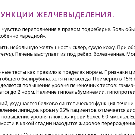
ФУНКЦИИ ЖЕЛЧЕВЫДЕЛЕНИЯ.
, чувство переполнения в правом подреберье. Боль обы
собенно «вредной».
ить небольшую желтушность склер, сухую кожу. При об
ечени
). Печень выступает из под ребер, болезненная. 
чные тесты как правило в пределах нормы. Признаки ц
общего билирубина, хотя и не всегда. Примерно в 15% 
ределяется повышение уровня печеночных тестов: гамм
тся до 2 норм. Наличие гипоальбуминемии, гипопротеи
й, ухудшается белково синтетическая функция печени. 
делении липидов крови у 95% пациентов отмечается ди
 повышение уровня глюкозы крови более 6.0 ммольл. Е
имости в какой стадии находится жировое перерождени
 диагноз. Ультразвуковое исследование, томография 