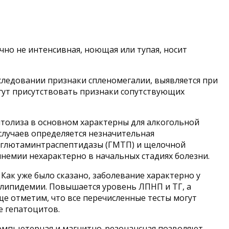
чно не интенсивная, ноющая или тупая, носит
следовании признаки спленомегалии, выявляется при
Могут присутствовать признаки сопутствующих
итолиза в основном характерны для алкогольной
случаев определяется незначительная
а-глютаминтраспептидазы (ГМТП) и щелочной
немии нехарактерно в начальных стадиях болезни.
Как уже было сказано, заболевание характерно у
слипидемии. Повышается уровень ЛПНП и ТГ, а
ще отметим, что все перечисленные тесты могут
е гепатоцитов.
компьютерная и магнитно-резонансная позволяют