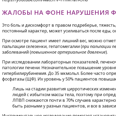
ЖАЛОБЫ НА ФОНЕ НАРУШЕНИЯ 
Это боль и дискомфорт в правом подреберье, тяжесть
постоянный характер, может усиливаться после еды, о
При осмотре пациент имеет лишний вес, можно отмет
пальпации селезенки, гепатомегалии (
при пальпации п
заболеваний (
повышенное артериальное давление
).
При исследовании лабораторных показателей, печено
патологии печени. Незначительное повышение уровня 
гипербилирубинемия. До 35 мкмольл. Более часто оп
фосфатазы (ЩФ). Их уровень у 50% пациентов повышае
Лишь на стадии развития цирротических изменени
людей с избытком массы тела, поэтому при опре
ЛПВП снижаются почти в 70% случаев характерно
быть разными у разных пациентов, и все в завис
Инструментальное исследование помогает установить