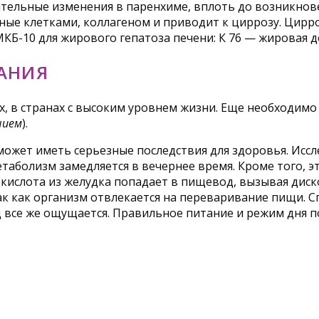
лительные изменения в паренхиме, вплоть до возникнов
ые клетками, коллагеном и приводит к циррозу. Цирроз
Б-10 для жирового гепатоза печени: К 76 — жировая д
ВАНИЯ
х, в странах с высоким уровнем жизни. Еще необходимо
нием
).
может иметь серьезные последствия для здоровья. Ис
метаболизм замедляется в вечернее время. Кроме того,
 кислота из желудка попадает в пищевод, вызывая диск
так как организм отвлекается на переваривание пищи.
од все же ощущается. Правильное питание и режим дня 