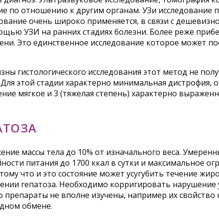
ие по отношению к другим органам. УЗи исследование п
вание очень широко применяется, в связи с дешевизно
ью УЗИ на ранних стадиях болезни. Более реже прибег
ени. Это единственное исследование которое может по
зны гистологического исследования этот метод не пол
. Для этой стадии характерно минимальная дистрофия, о
ние мягкое и 3 (тяжелая степень) характерно выражен
АТОЗА
ние массы тела до 10% от изначального веса. Умеренны
йности питания до 1700 ккал в сутки и максимальное о
тому что и это состояние может усугубить течение жиро
ении гепатоза. Необходимо корригировать нарушение 
о препараты не вполне изучены, например их свойство
одном обмене.