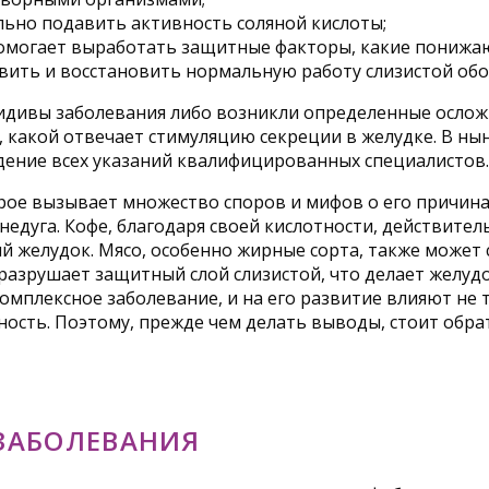
ьно подавить активность соляной кислоты;
омогает выработать защитные факторы, какие понижаю
ить и восстановить нормальную работу слизистой обо
цидивы заболевания либо возникли определенные ослож
 какой отвечает стимуляцию секреции в желудке. В ны
дение всех указаний квалифицированных специалистов.
рое вызывает множество споров и мифов о его причинах
недуга. Кофе, благодаря своей кислотности, действите
ный желудок. Мясо, особенно жирные сорта, также може
 разрушает защитный слой слизистой, что делает желуд
омплексное заболевание, и на его развитие влияют не т
ость. Поэтому, прежде чем делать выводы, стоит обра
ЗАБОЛЕВАНИЯ