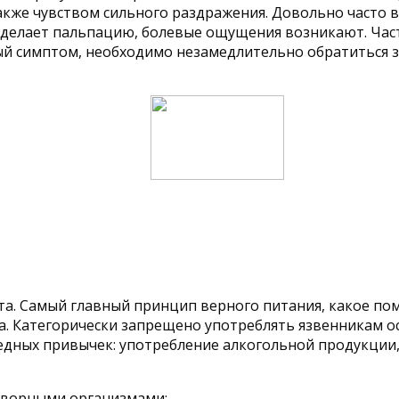
кже чувством сильного раздражения. Довольно часто в
 делает пальпацию, болевые ощущения возникают. Ча
нный симптом, необходимо незамедлительно обратиться
ета. Самый главный принцип верного питания, какое по
. Категорически запрещено употреблять язвенникам ос
едных привычек: употребление алкогольной продукции,
етворными организмами;