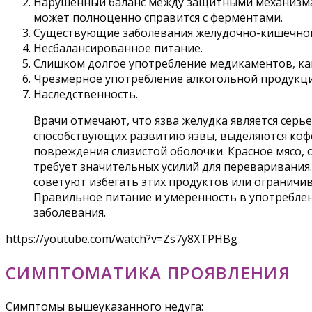
Нарушенный баланс между защитными механизмами
может полноценно справится с ферментами.
Существующие заболевания желудочно-кишечного 
Несбалансированное питание.
Слишком долгое употребление медикаментов, ка
Чрезмерное употребление алкогольной продукци
Наследственность.
Врачи отмечают, что язва желудка является сер
способствующих развитию язвы, выделяются кофе
повреждения слизистой оболочки. Красное мясо, 
требует значительных усилий для переваривания.
советуют избегать этих продуктов или ограничив
Правильное питание и умеренность в употребле
заболевания.
https://youtube.com/watch?v=Zs7y8XTPHBg
СИМПТОМАТИКА ПРОЯВЛЕНИЯ
Симптомы вышеуказанного недуга: