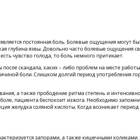
, является постоянная боль. Болевые ощущения могут б
акая глубина язвы. Довольно часто болевые ощущения св
есть чувство голода, то боль немного притихает.
после скандала, каких – либо проблем на месте работы,
ичиной боли. Слишком долгий период употребления го
вания, а также прободение ритма степень и интенсивн
 боле, пациента беспокоит изжога. Необходимо запомни
реция желудка соляной кислоты. Когда возникает перио
рактеризуется запорами, а также кишечными коликами.