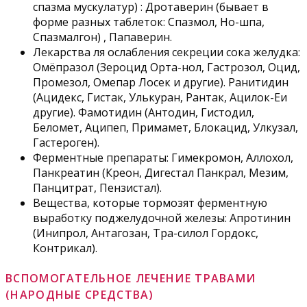
спазма мускулатур) : Дротаверин (бывает в
форме разных таблеток: Спазмол, Но-шпа,
Спазмалгон) , Папаверин.
Лекарства ля ослабления секреции сока желудка:
Омёпразол (Зероцид Орта-нол, Гастрозол, Оцид,
Промезол, Омепар Лосек и другие). Ранитидин
(Ацидекс, Гистак, Улькуран, Рантак, Ацилок-Еи
другие). Фамотидин (Антодин, Гистодил,
Беломет, Аципеп, Примамет, Блокацид, Улкузал,
Гастероген).
Ферментные препараты: Гимекромон, Аллохол,
Панкреатин (Креон, Дигестал Панкрал, Мезим,
Панцитрат, Пензистал).
Вещества, которые тормозят ферментную
выработку поджелудочной железы: Апротинин
(Инипрол, Антагозан, Тра-силол Гордокс,
Контрикал).
ВСПОМОГАТЕЛЬНОЕ ЛЕЧЕНИЕ ТРАВАМИ
(НАРОДНЫЕ СРЕДСТВА)