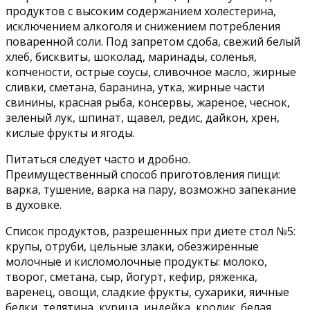
продуктов с высоким содержанием холестерина,
исключением алкоголя и снижением потребления
поваренной соли. Под запретом сдоба, свежий белый
хлеб, бисквиты, шоколад, маринады, соленья,
копчености, острые соусы, сливочное масло, жирные
сливки, сметана, баранина, утка, жирные части
свинины, красная рыба, консервы, жареное, чеснок,
зеленый лук, шпинат, щавел, редис, дайкон, хрен,
кислые фрукты и ягоды.
Питаться следует часто и дробно.
Преимущественный способ приготовления пищи:
варка, тушение, варка на пару, возможно запекание
в духовке.
Список продуктов, разрешенных при диете стол №5:
крупы, отруби, цельные злаки, обезжиренные
молочные и кисломолочные продукты: молоко,
творог, сметана, сыр, йогурт, кефир, ряженка,
варенец, овощи, сладкие фрукты, сухарики, яичные
белки, телятина, курица, индейка, кролик, белая