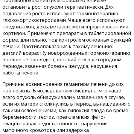
противопоказания целесообразно вначале
остановить рост опухоли терапевтически. Для
подавления роста используют гормонотерапию
глюкокортикостероидами. Чаще всего используют
преднизолон, дексаметазон, метилпреднизолон или
кортизон. Применяют препараты в таблетированной
форме, длительно, под контролем основных функций
печени. Противопоказания к такому лечению:
детский возраст (у новорожденных гормонотерапию
вообще не проводят), женский пол в детородном
периоде, язвенная болезнь желудка, нарушения
работы печени.
Причины возникновения гемангиом печени до сих
пор не ясны. В исследованиях очевидно, что чаще
всего опухоль обнаруживали у младенцев в случае,
если их матери столкнулись в период вынашивания с
такими осложнениями, как гипоксия плода во время
беременности, гестоз, преэклампсия, фето-
плацентраная недостаточность, нарушения
маточного кровотока или задержка