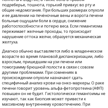
подреберье, тошнота, горький привкус во рту и
общее недомогание. При больших размерах опухоли
и ее давлении на печёночные вены и ворота печени
больные ощущали боли в сердце, снижение
работоспособности и потерю веса. Если гемангиома
пережимает желчные проходы, то происходит
нарушение оттока желчи, образуется механическая
желтуха.
Диагноз обычно выставляется либо в младенческом
возрасте во время плановой диспансеризации, либо
взрослым, пришедшим на узи печени или
томограмму брюшной полости в связи с совсем
другими проблемами. При сомнениях в
происхождении опухоли назначают сдать
специфичный анализ крови на онко-маркеры. О раке
печени говорит уровень альфа-фетопротеина (АФП)
повышен он не будит. Гистологически гемангоимы не
изучают, так как биопсия может привести к
массивному внутреннему кровотечению. При