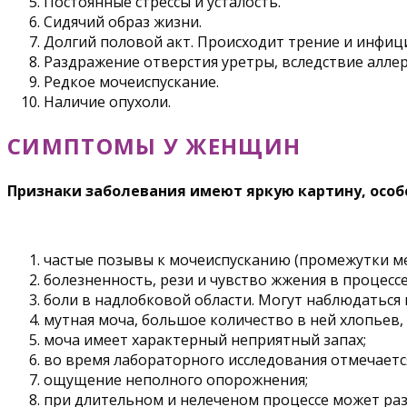
Постоянные стрессы и усталость.
Сидячий образ жизни.
Долгий половой акт. Происходит трение и инфици
Раздражение отверстия уретры, вследствие алл
Редкое мочеиспускание.
Наличие опухоли.
СИМПТОМЫ У ЖЕНЩИН
Признаки заболевания имеют яркую картину, особе
частые позывы к мочеиспусканию (промежутки ме
болезненность, рези и чувство жжения в процес
боли в надлобковой области. Могут наблюдаться 
мутная моча, большое количество в ней хлопьев, 
моча имеет характерный неприятный запах;
во время лабораторного исследования отмечается
ощущение неполного опорожнения;
при длительном и нелеченом процессе может раз