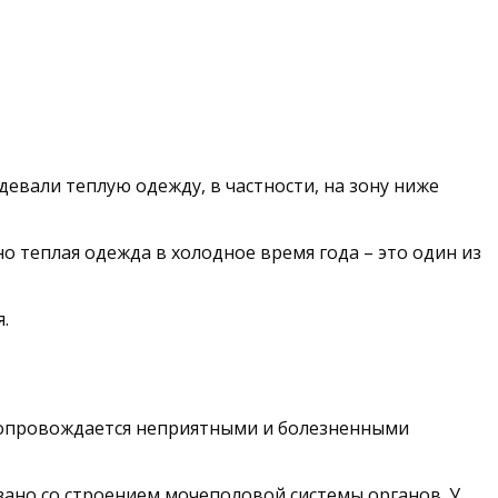
девали теплую одежду, в частности, на зону ниже
но теплая одежда в холодное время года – это один из
.
к сопровождается неприятными и болезненными
язано со строением мочеполовой системы органов. У