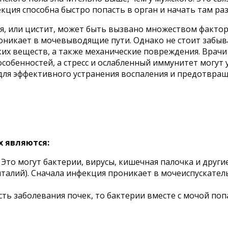
кция способна быстро попасть в орган и начать там ра
я, или цистит, может быть вызвано множеством фактор
оникает в мочевыводящие пути. Однако не стоит забыва
ких веществ, а также механические повреждения. Вра
собенностей, а стресс и ослабленный иммунитет могут 
ля эффективного устранения воспаления и предотвра
х являются:
о могут бактерии, вирусы, кишечная палочка и другие
талий). Сначала инфекция проникает в мочеиспускател
ть заболевания почек, то бактерии вместе с мочой по