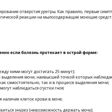
рование отверстия уретры. Как правило, первые симпт
ергической реакции на мылосодержащие моющие средст
нно если болезнь протекает в острой форме:
жду ними могут достигать 25 минут);
се выделения мочи, наивысшей точкой которых наблюдае
как самостоятельно, так и в процессе выделения мочи;
могут наблюдаться сгустки гноя;
 наличие клеток крови в моче;
виться энурез (невозможность держать мочу);