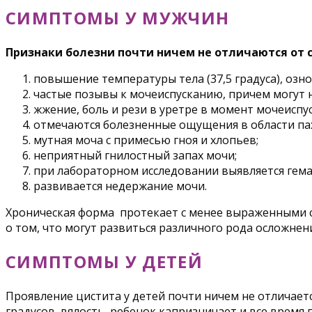
СИМПТОМЫ У МУЖЧИН
Признаки болезни почти ничем не отличаются от
повышение температуры тела (37,5 градуса), озно
частые позывы к мочеиспусканию, причем могут н
жжение, боль и рези в уретре в момент мочеиспус
отмечаются болезненные ощущения в области паха
мутная моча с примесью гноя и хлопьев;
неприятный гнилостный запах мочи;
при лабораторном исследовании выявляется гема
развивается недержание мочи.
Хроническая форма протекает с менее выраженными с
о том, что могут развиться различного рода осложнен
СИМПТОМЫ У ДЕТЕЙ
Проявление цистита у детей почти ничем не отличае
градусов, вялость, ребенок капризничает и все время 