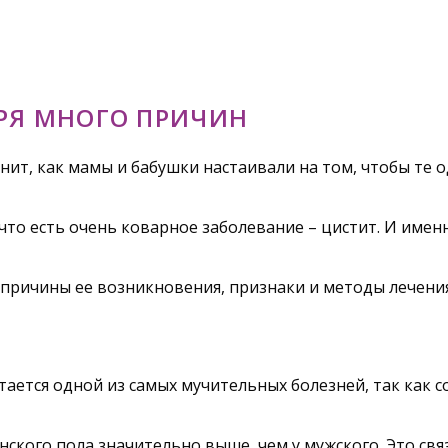
РЯ МНОГО ПРИЧИН
нит, как мамы и бабушки настаивали на том, чтобы те о
 что есть очень коварное заболевание – цистит. И имен
 причины ее возникновения, признаки и методы лечения
итается одной из самых мучительных болезней, так ка
нского пола значительно выше, чем у мужского. Это св