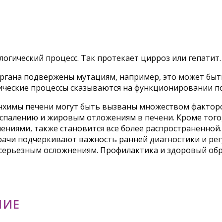
огический процесс. Так протекает цирроз или гепатит.
ргана подвержены мутациям, например, это может быть
огические процессы сказываются на функционировании п
нхимы печени могут быть вызваны множеством факторо
оспалению и жировым отложениям в печени. Кроме того
ениями, также становится все более распространенной.
рачи подчеркивают важность ранней диагностики и регу
к серьезным осложнениям. Профилактика и здоровый о
НИЕ