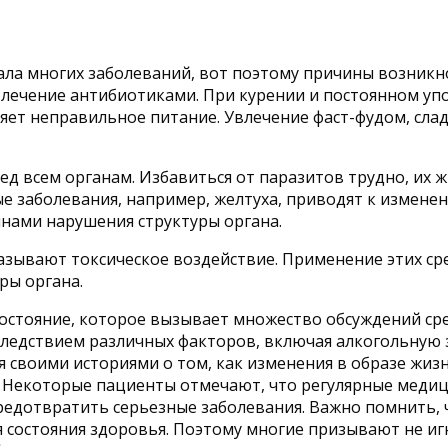
ла многих заболеваний, вот поэтому причины возникно
лечение антибиотиками. При курении и постоянном упо
яет неправильное питание. Увлечение фаст-фудом, слад
д всем органам. Избавиться от паразитов трудно, их 
ые заболевания, например, желтуха, приводят к изменен
инами нарушения структуры органа.
зывают токсическое воздействие. Применение этих сре
ры органа.
остояние, которое вызывает множество обсуждений сре
следствием различных факторов, включая алкогольную 
я своими историями о том, как изменения в образе жиз
. Некоторые пациенты отмечают, что регулярные медиц
дотвратить серьезные заболевания. Важно помнить, ч
ия состояния здоровья. Поэтому многие призывают не 